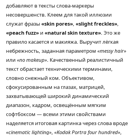
добавляют в тексты слова-маркеры
несовершенств. Клеем для такой иллюзии
служат фразы
«skin pores»
,
«slight freckles»
,
«peach fuzz»
и
«natural skin texture»
. Это же
правило касается и макияжа. Выручит лёгкая
небрежность, заданная параметром
«messy hair»
или
«no makeup»
. Качественный реалистичный
текст обрастает техническими терминами,
словно снежный ком. Объективом,
сфокусированным на глазах, матрицей,
захватывающей широкий динамический
диапазон, кадром, освещённым мягким
софтбоксом — всеми этими свойствами
наделяется итоговая картинка через слова вроде
«cinematic lighting»
,
«Kodak Portra four hundred»
,