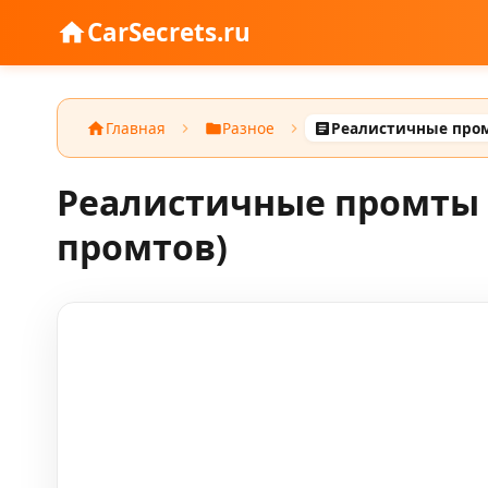
CarSecrets.ru
Главная
Разное
Реалистичные промты 
промтов)