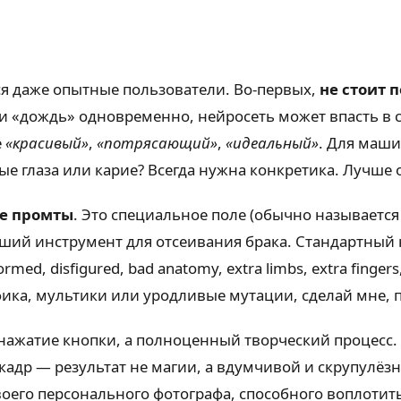
ся даже опытные пользователи. Во-первых,
не стоит
 и «дождь» одновременно, нейросеть может впасть в с
е
«красивый»
,
«потрясающий»
,
«идеальный»
. Для маши
е глаза или карие? Всегда нужна конкретика. Лучше 
е промты
. Это специальное поле (обычно называется 
ший инструмент для отсеивания брака. Стандартный
deformed, disfigured, bad anatomy, extra limbs, extra fin
ика, мультики или уродливые мутации, сделай мне, п
о нажатие кнопки, а полноценный творческий процесс.
адр — результат не магии, а вдумчивой и скрупулёзн
воего персонального фотографа, способного воплоти