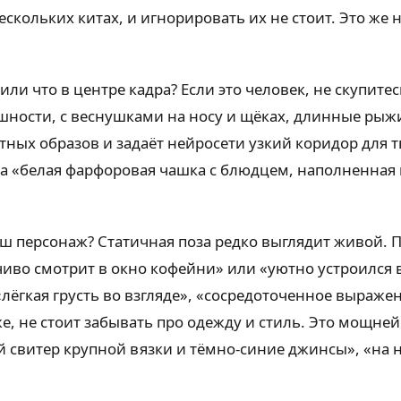
скольких китах, и игнорировать их не стоит. Это же 
о или что в центре кадра? Если это человек, не скупит
шности, с веснушками на носу и щёках, длинные рыжи
ных образов и задаёт нейросети узкий коридор для тв
а «белая фарфоровая чашка с блюдцем, наполненная к
ваш персонаж? Статичная поза редко выглядит живой. П
мчиво смотрит в окно кофейни» или «уютно устроился 
лёгкая грусть во взгляде», «сосредоточенное выраже
 же, не стоит забывать про одежду и стиль. Это мощн
 свитер крупной вязки и тёмно-синие джинсы», «на н