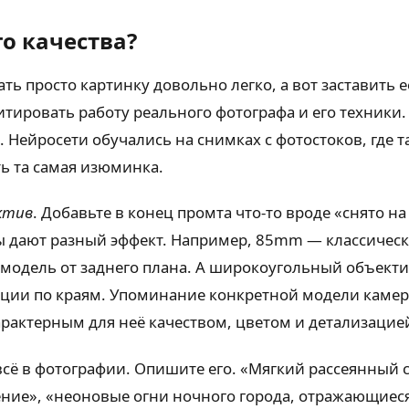
о качества?
ть просто картинку довольно легко, а вот заставить 
итировать работу реального фотографа и его техники.
. Нейросети обучались на снимках с фотостоков, где 
ть та самая изюминка.
ектив
. Добавьте в конец промта что-то вроде «снято н
ивы дают разный эффект. Например, 85mm — классичес
яя модель от заднего плана. А широкоугольный объект
орции по краям. Упоминание конкретной модели камер
рактерным для неё качеством, цветом и детализацие
всё в фотографии. Опишите его. «Мягкий рассеянный с
ение», «неоновые огни ночного города, отражающиеся