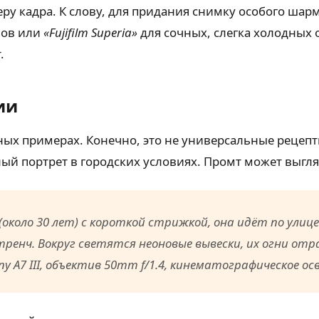
еру кадра. К слову, для придания снимку особого шар
нов или
«Fujifilm Superia»
для сочных, слегка холодных
.
ии
ых примерах. Конечно, это не универсальные рецепты
й портрет в городских условиях. Промт может выгля
оло 30 лет) с короткой стрижкой, она идёт по улице 
тренч. Вокруг светятся неоновые вывески, их огни от
ny A7 III, объектив 50mm f/1.4, кинематографическое о