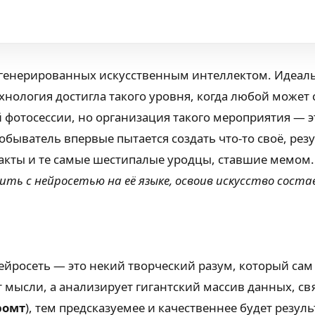
генерированных искусственным интеллектом. Идеаль
хнология достигла такого уровня, когда любой может
й фотосессии, но организация такого мероприятия — э
 обыватель впервые пытается создать что-то своё, рез
акты и те самые шестипалые уродцы, ставшие мемом
ить с нейросетью на её языке, освоив искусство сост
нейросеть — это некий творческий разум, который сам
 мысли, а анализирует гигантский массив данных, с
ромт
), тем предсказуемее и качественнее будет резу