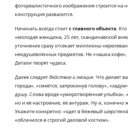
фотореалистичного изображения строится на не
конструкция развалится.
Начинать всегда стоит
с главного объекта
. Кт
«молодая женщина, 25 лет, скандинавской вне
уточнение сразу отсекает миллионы нерелевант
неодушевлённых предметов. Не «чашка кофе», 
Детали творят чудеса.
Далее следует
действие и эмоция
. Что делает 
города», «смеётся, запрокинув голову», «заду
душу. Слова вроде «умиротворённая улыбка», «
но и её настроение, её антураж. Ну и, конечно
Укажите конкретно: «одет в бежевый шерстяной
«облачился в строгий деловой костюм».