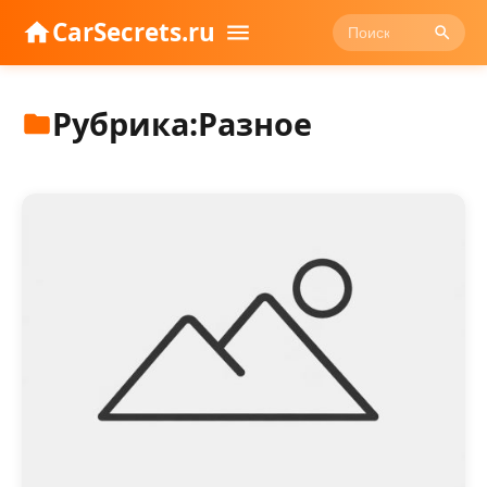
CarSecrets.ru
Рубрика:
Разное