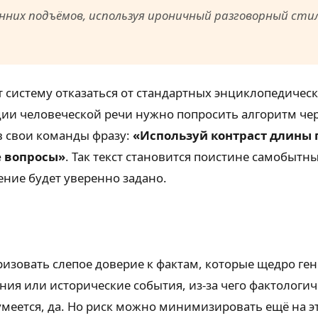
анних подъёмов, используя ироничный разговорный стил
систему отказаться от стандартных энциклопедическ
ции человеческой речи нужно попросить алгоритм че
в свои команды фразу:
«Используй контраст длины 
е вопросы»
. Так текст становится поистине самобытны
ние будет уверенно задано.
изовать слепое доверие к фактам, которые щедро ге
я или исторические события, из-за чего фактологиче
меется, да. Но риск можно минимизировать ещё на э