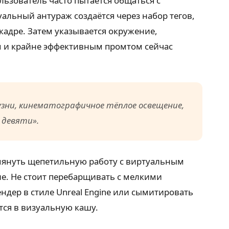
ьзователь часто пытается общаться с
альный антураж создаётся через набор тегов,
 кадре. Затем указывается окружение,
м и крайне эффективным промтом сейчас
узни, кинематографичное тёплое освещение,
 девяти».
омянуть щепетильную работу с виртуальным
е. Не стоит перебарщивать с мелкими
дер в стиле Unreal Engine или сымитировать
тся в визуальную кашу.