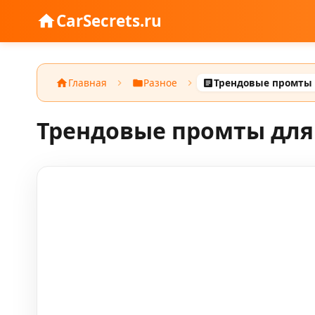
CarSecrets.ru
Главная
Разное
Трендовые промты для