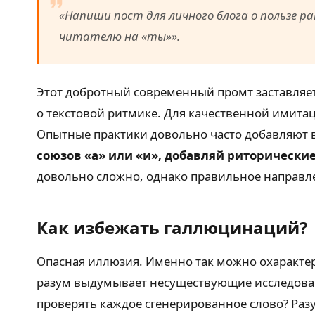
«Напиши пост для личного блога о пользе р
читателю на «ты»».
Этот добротный современный промт заставляет 
о текстовой ритмике. Для качественной имита
Опытные практики довольно часто добавляют 
союзов «а» или «и», добавляй риторически
довольно сложно, однако правильное направле
Как избежать галлюцинаций?
Опасная иллюзия. Именно так можно охарактер
разум выдумывает несуществующие исследовани
проверять каждое сгенерированное слово? Разу