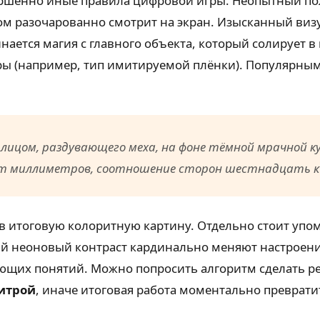
ршенно иные правила цифровой игры. Неопытный пол
том разочарованно смотрит на экран. Изысканный визу
ается магия с главного объекта, который солирует в
тры (например, тип имитируемой плёнки). Популярны
лицом, раздувающего меха, на фоне тёмной мрачной к
ят миллиметров, соотношение сторон шестнадцать к
 в итоговую колоритную картину. Отдельно стоит уп
ий неоновый контраст кардинально меняют настроени
ющих понятий. Можно попросить алгоритм сделать рен
литрой
, иначе итоговая работа моментально преврати