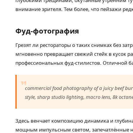
глубокими трещинами, окутанные утренним ту
внимание зрителя. Тем более, что пейзажи ре
Фуд-фотография
Грезят ли рестораторы о таких снимках без за
мгновенно превращает свежий стейк в кусок р
профессиональных фуд-стилистов. Отличной ба
commercial food photography of a juicy beef burg
style, sharp studio lighting, macro lens, 8k octan
Здесь венчает композицию динамика и глубина
мощным импульсным светом, запечатлённые на 