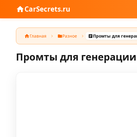
CarSecrets.ru
Главная
Разное
Промты для генерации