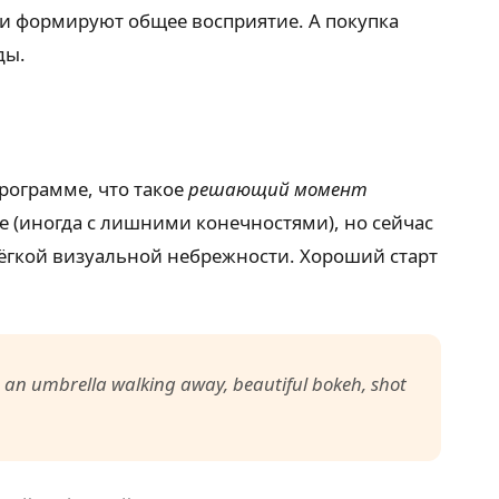
чи формируют общее восприятие. А покупка
ды.
рограмме, что такое
решающий момент
е (иногда с лишними конечностями), но сейчас
лёгкой визуальной небрежности. Хороший старт
th an umbrella walking away, beautiful bokeh, shot