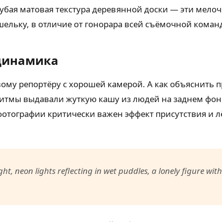
рубая матовая текстура деревянной доски — эти мело
шельку, в отличие от гонорара всей съёмочной коман
 динамика
ому репортёру с хорошей камерой. А как объяснить п
оритмы выдавали жуткую кашу из людей на заднем фон
фотографии критически важен эффект присутствия и 
ght, neon lights reflecting in wet puddles, a lonely figure wi