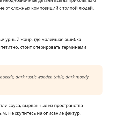
е неоднозначные детали всегда приковывают
чие от сложных композиций с толпой людей.
а вычурный жанр, где малейшая ошибка
ппетитно, стоит оперировать терминами
me seeds, dark rustic wooden table, dark moody
пли соуса, вырванные из пространства
м. Не скупитесь на описание фактур.