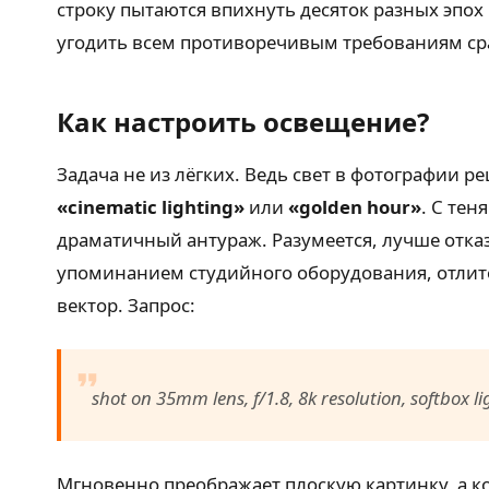
строку пытаются впихнуть десяток разных эпох 
угодить всем противоречивым требованиям сраз
Как настроить освещение?
Задача не из лёгких. Ведь свет в фотографии р
«cinematic lighting»
или
«golden hour»
. С тен
драматичный антураж. Разумеется, лучше отказ
упоминанием студийного оборудования, отлит
вектор. Запрос:
shot on 35mm lens, f/1.8, 8k resolution, softbox l
Мгновенно преображает плоскую картинку, а ко