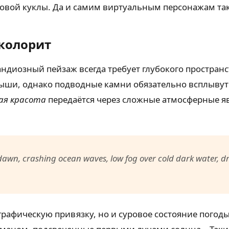
ровой куклы. Да и самим виртуальным персонажам так
колорит
ндиозный пейзаж всегда требует глубокого простран
мыши, однако подводные камни обязательно всплывут
ая красота
передаётся через сложные атмосферные я
dawn, crashing ocean waves, low fog over cold dark water, d
еографическую привязку, но и суровое состояние пого