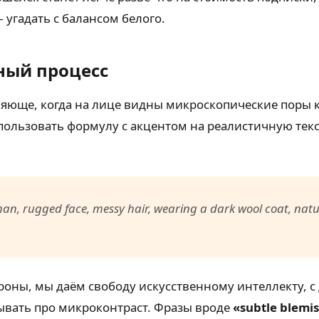
 угадать с балансом белого.
ный процесс
ляюще, когда на лице видны микроскопические поры 
пользовать формулу с акцентом на реалистичную тек
an, rugged face, messy hair, wearing a dark wool coat, natura
ороны, мы даём свободу искусственному интеллекту, с
абывать про микроконтраст. Фразы вроде
«subtle blemi