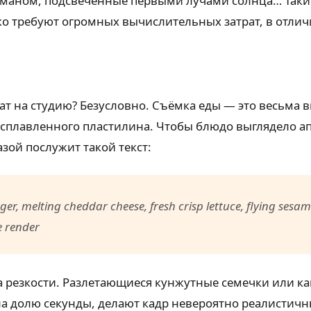
маном, подсвеченные первыми лучами солнца… Таки
дко требуют огромных вычислительных затрат, в отли
трат на студию? Безусловно. Съёмка еды — это весьм
асплавленного пластилина. Чтобы блюдо выглядело а
зой послужит такой текст:
er, melting cheddar cheese, fresh crisp lettuce, flying sesa
e render
 резкости. Разлетающиеся кунжутные семечки или ка
долю секунды, делают кадр невероятно реалистичны