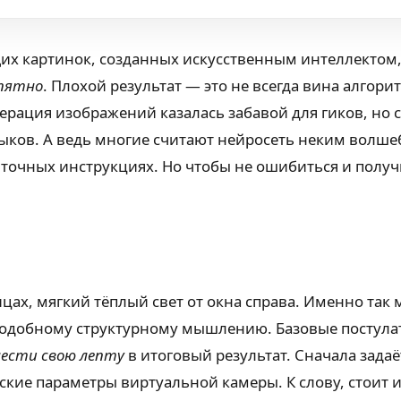
х картинок, созданных искусственным интеллектом,
 пятно
. Плохой результат — это не всегда вина алгор
рация изображений казалась забавой для гиков, но се
выков. А ведь многие считают нейросеть неким вол
 точных инструкциях. Но чтобы не ошибиться и полу
цах, мягкий тёплый свет от окна справа. Именно так
к подобному структурному мышлению. Базовые постулат
нести свою лепту
в итоговый результат. Сначала задаё
ские параметры виртуальной камеры. К слову, стоит и