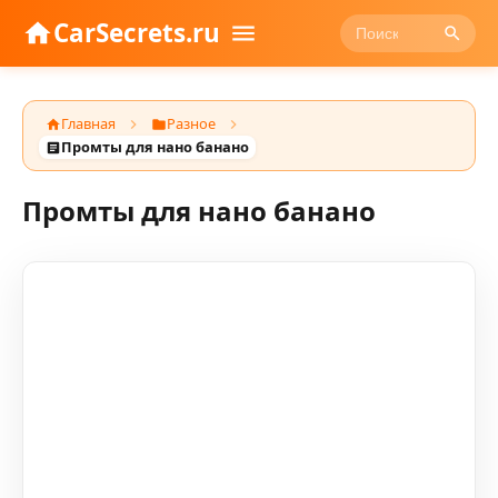
CarSecrets.ru
Главная
Разное
Промты для нано банано
Промты для нано банано