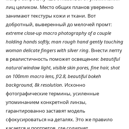
лиц целиком. Место общих планов уверенно
занимают текстуры кожи и ткани. Вот
добротный, выверенный до мелочей промт:
extreme close-up macro photography of a couple
holding hands softly, man rough hand gently touching
woman delicate fingers with silver ring
. Внести лепту
в реалистичность поможет освещение:
beautiful
natural window light, visible skin pores, fine hair, shot
on 100mm macro lens, f/2.8, beautiful bokeh
background, 8k resolution
. Исконно
фотографические термины, усиленные
упоминанием конкретной линзы,
гарантированно заставят модель
сфокусироваться на деталях. Это же правило
касается и портретов, где солирует