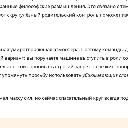
транные философские размышления. Это связано с тем
вот скрупулёзный родительский контроль поможет изб
ойная умиротворяющая атмосфера. Поэтому команды 
й вариант: вы поручаете машине выступить в роли со
ельно стоит прописать строгий запрет на резкие пово
ит упомянуть просьбу использовать
убаюкивающие сло
ал массу сил, но сейчас спасательный круг всегда п