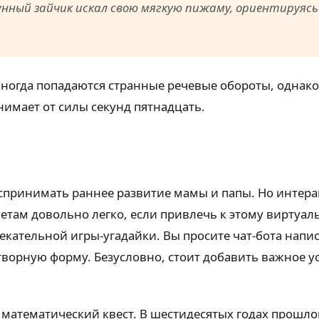
лунный зайчик искал свою мягкую пижаму, ориентируясь
иногда попадаются странные речевые обороты, однако 
анимает от силы секунд пятнадцать.
спринимать раннее развитие мамы и папы. Но интер
ветам довольно легко, если привлечь к этому виртуа
кательной игры-угадайки. Вы просите чат-бота напис
творную форму. Безусловно, стоит добавить важное 
 математический квест. В шестидесятых годах прошлог