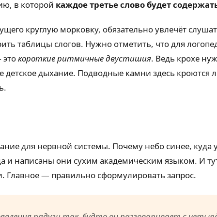
рию, в которой
каждое третье слово будет содержат
ущего круглую морковку, обязательно увлечёт слушат
ить таблицы слогов. Нужно отметить, что для логопе
 это
короткие ритмичные двустишия
. Ведь крохе ну
 детское дыхание. Подводные камни здесь кроются 
ь.
ние для нервной системы. Почему небо синее, куда у
а и написаны они сухим академическим языком. И ту
. Главное — правильно сформулировать запрос.
явления радуги так, будто он разговаривает с четыр