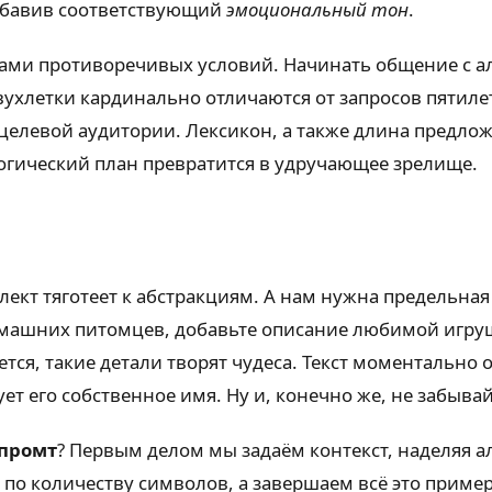
добавив соответствующий
эмоциональный тон
.
ками противоречивых условий. Начинать общение с а
двухлетки кардинально отличаются от запросов пятиле
 целевой аудитории. Лексикон, а также длина предло
огический план превратится в удручающее зрелище.
ллект тяготеет к абстракциям. А нам нужна предельна
машних питомцев, добавьте описание любимой игруш
ется, такие детали творят чудеса. Текст моментальн
ет его собственное имя. Ну и, конечно же, не забыва
 промт
? Первым делом мы задаём контекст, наделяя 
по количеству символов, а завершаем всё это примеро