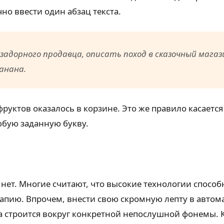
но ввести один абзац текста.
адорного продавца, описать поход в сказочный мага
анана.
о фруктов оказалось в корзине. Это же правило касае
юбую заданную букву.
 нет. Многие считают, что высокие технологии спосо
пию. Впрочем, внести свою скромную лепту в автом
 строится вокруг конкретной непослушной фонемы. К