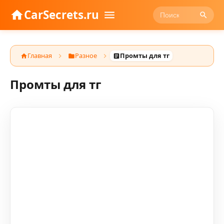
CarSecrets.ru
Главная
Разное
Промты для тг
Промты для тг