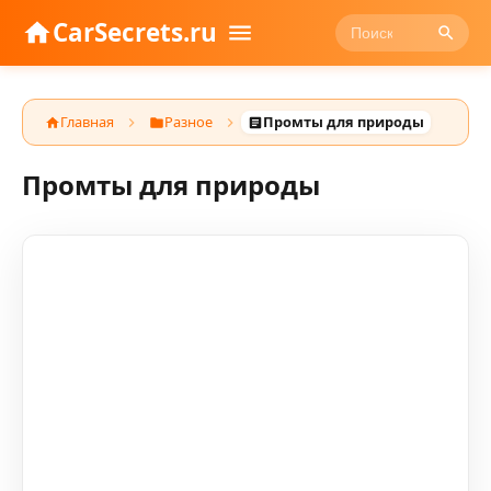
CarSecrets.ru
Главная
Разное
Промты для природы
Промты для природы