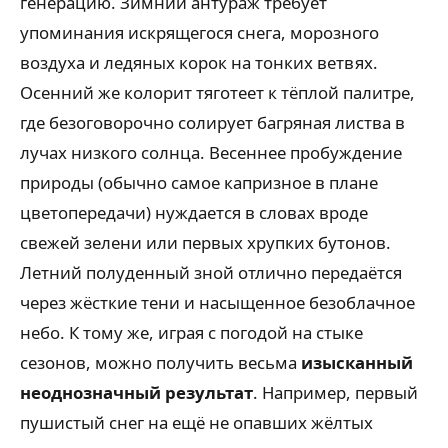
генерацию. Зимний антураж требует
упоминания искрящегося снега, морозного
воздуха и ледяных корок на тонких ветвях.
Осенний же колорит тяготеет к тёплой палитре,
где безоговорочно солирует багряная листва в
лучах низкого солнца. Весеннее пробуждение
природы (обычно самое капризное в плане
цветопередачи) нуждается в словах вроде
свежей зелени или первых хрупких бутонов.
Летний полуденный зной отлично передаётся
через жёсткие тени и насыщенное безоблачное
небо. К тому же, играя с погодой на стыке
сезонов, можно получить весьма
изысканный
неоднозначный результат
. Например, первый
пушистый снег на ещё не опавших жёлтых