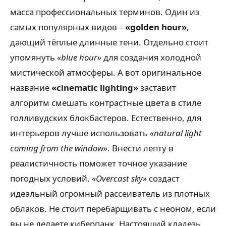
масса профессиональных терминов. Один из
самых популярных видов –
«golden hour»
,
дающий тёплые длинные тени. Отдельно стоит
упомянуть
«blue hour»
для создания холодной
мистической атмосферы. А вот оригинальное
название
«cinematic lighting»
заставит
алгоритм смешать контрастные цвета в стиле
голливудских блокбастеров. Естественно, для
интерьеров лучше использовать
«natural light
coming from the window»
. Внести лепту в
реалистичность поможет точное указание
погодных условий.
«Overcast sky»
создаст
идеальный огромный рассеиватель из плотных
облаков. Не стоит перебарщивать с неоном, если
вы не делаете киберпанк. Настоящий кладезь