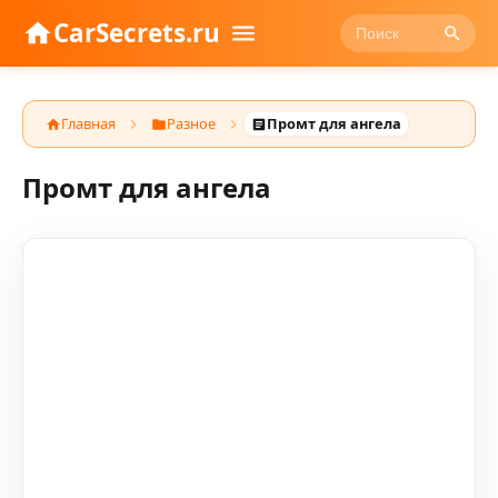
CarSecrets.ru
Главная
Разное
Промт для ангела
Промт для ангела