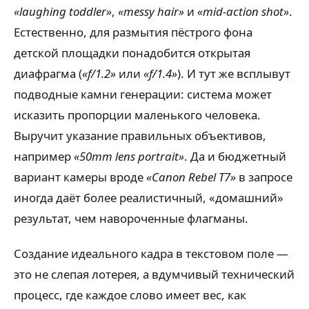
«laughing toddler»
,
«messy hair»
и
«mid-action shot»
.
Естественно, для размытия пёстрого фона
детской площадки понадобится открытая
диафрагма (
«f/1.2»
или
«f/1.4»
). И тут же всплывут
подводные камни генерации: система может
исказить пропорции маленького человека.
Выручит указание правильных объективов,
например
«50mm lens portrait»
. Да и бюджетный
вариант камеры вроде
«Canon Rebel T7»
в запросе
иногда даёт более реалистичный, «домашний»
результат, чем навороченные флагманы.
Создание идеального кадра в текстовом поле —
это не слепая лотерея, а вдумчивый технический
процесс, где каждое слово имеет вес, как