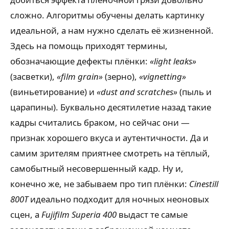
сложно. Алгоритмы обучены делать картинку
идеальной, а нам нужно сделать её жизненной.
Здесь на помощь приходят термины,
обозначающие дефекты плёнки:
«light leaks»
(засветки),
«film grain»
(зерно),
«vignetting»
(виньетирование) и
«dust and scratches»
(пыль и
царапины). Буквально десятилетие назад такие
кадры считались браком, но сейчас они —
признак хорошего вкуса и аутентичности. Да и
самим зрителям приятнее смотреть на тёплый,
самобытный несовершенный кадр. Ну и,
конечно же, не забываем про тип плёнки:
Cinestill
800T
идеально подходит для ночных неоновых
сцен, а
Fujifilm Superia 400
выдаст те самые