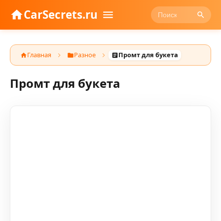
CarSecrets.ru
Главная
Разное
Промт для букета
Промт для букета