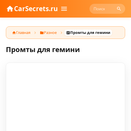
CarSecrets.ru
Главная
Разное
Промты для гемини
Промты для гемини