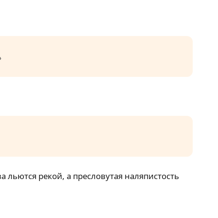
»
 льются рекой, а пресловутая наляпистость