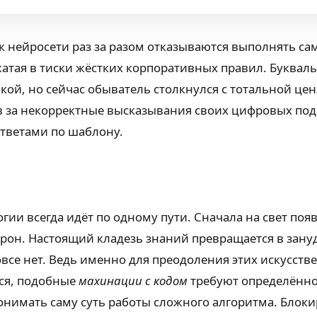
ак нейросети раз за разом отказываются выполнять с
атая в тиски жёстких корпоративных правил. Букваль
ой, но сейчас обыватель столкнулся с тотальной ценз
в за некорректные высказывания своих цифровых по
тветами по шаблону.
и всегда идёт по одному пути. Сначала на свет поя
рон. Настоящий кладезь знаний превращается в зану
все нет. Ведь именно для преодоления этих искусст
тся, подобные
махинации с кодом
требуют определённой
онимать саму суть работы сложного алгоритма. Блоки