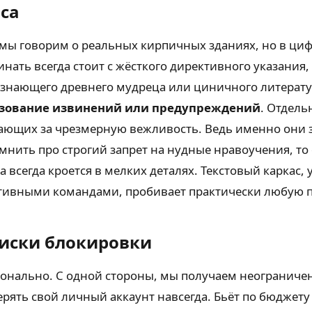
са
и мы говорим о реальных кирпичных зданиях, но в ц
нать всегда стоит с жёсткого директивного указания
сезнающего древнего мудреца или циничного литера
ьзование извинений или предупреждений
. Отдель
ющих за чрезмерную вежливость. Ведь именно они з
омнить про строгий запрет на нудные нравоучения, т
всегда кроется в мелких деталях. Текстовый каркас
ативными командами, пробивает практически любую 
Риски блокировки
конально. С одной стороны, мы получаем неогранич
рять свой личный аккаунт навсегда. Бьёт по бюджету