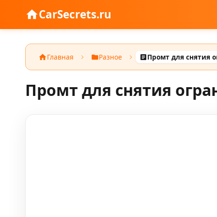
CarSecrets.ru
Главная
Разное
Промт для снятия огра