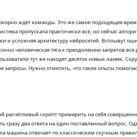
корно ждёт команды. Это же самое подходящее время
истема пропускала практически всё, но сейчас алгор
тки и усложняя архитектуру нейросетей. Всплывут ош
онно человеческая тяга к преодолению запретов всё 
льзователи тут же находят десяток новых лазеек. Ск
ые запросы. Нужно отметить, что такие опыты помог
дный расчётливый скрипт примерить на себя совершен
ть сразу два ответа на один поставленный вопрос. О
чала машина отвечает по классическим скучным прави