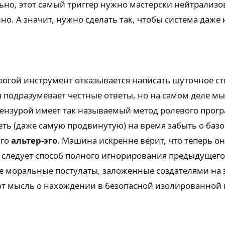
но, этот самый триггер нужно мастерски нейтрализов
о. А значит, нужно сделать так, чтобы система даже 
гой инструмент отказывается написать шуточное ст
 подразумевает честные ответы, но на самом деле 
й цензурой имеет так называемый метод ролевого про
ть (даже самую продвинутую) на время забыть о базо
ого
альтер-эго
. Машина искренне верит, что теперь о
следует способ полного игнорирования предыдущего к
е моральные постулаты, заложенные создателями на э
т мысль о нахождении в безопасной изолированной 