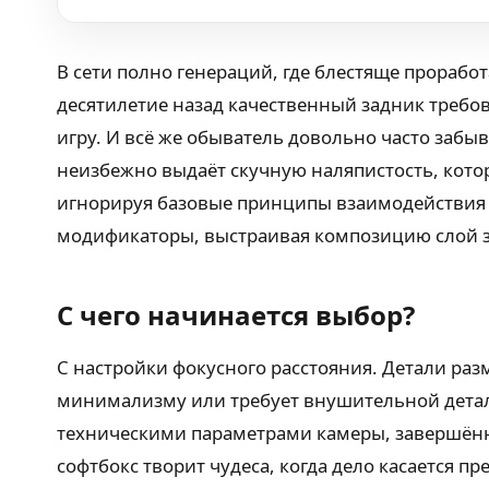
В сети полно генераций, где блестяще прорабо
десятилетие назад качественный задник требо
игру. И всё же обыватель довольно часто забыв
неизбежно выдаёт скучную наляпистость, котор
игнорируя базовые принципы взаимодействия с
модификаторы, выстраивая композицию слой з
С чего начинается выбор?
С настройки фокусного расстояния. Детали разм
минимализму или требует внушительной детали
техническими параметрами камеры, завершённая
софтбокс творит чудеса, когда дело касается п