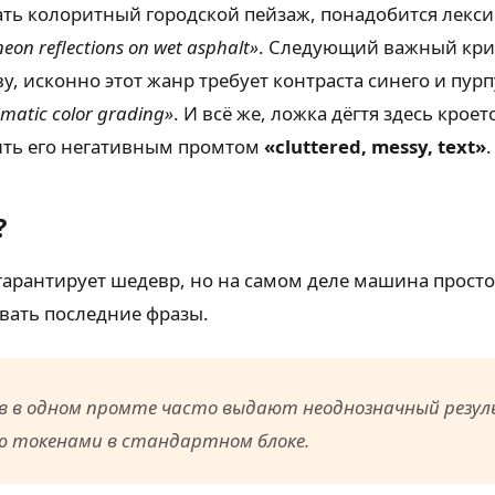
ть колоритный городской пейзаж, понадобится лексик
neon reflections on wet asphalt»
. Следующий важный кри
ову, исконно этот жанр требует контраста синего и пу
ematic color grading»
. И всё же, ложка дёгтя здесь крое
ить его негативным промтом
«cluttered, messy, text»
.
?
а гарантирует шедевр, но на самом деле машина прост
вать последние фразы.
в в одном промте часто выдают неоднозначный резуль
 токенами в стандартном блоке.