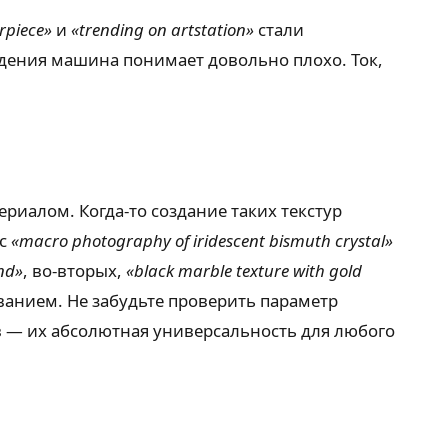
rpiece»
и
«trending on artstation»
стали
дения машина понимает довольно плохо. Ток,
ериалом. Когда-то создание таких текстур
ос
«macro photography of iridescent bismuth crystal»
nd»
, во-вторых,
«black marble texture with gold
иванием. Не забудьте проверить параметр
 — их абсолютная универсальность для любого