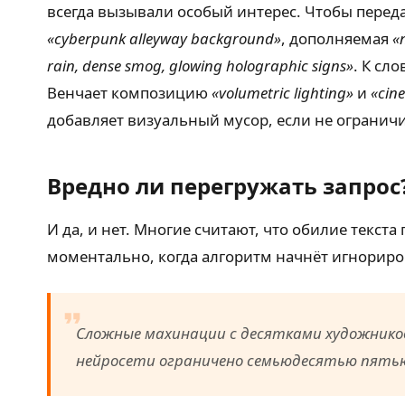
всегда вызывали особый интерес. Чтобы переда
«cyberpunk alleyway background»
, дополняемая
«
rain, dense smog, glowing holographic signs»
. К сл
Венчает композицию
«volumetric lighting»
и
«cin
добавляет визуальный мусор, если не огранич
Вредно ли перегружать запрос
И да, и нет. Многие считают, что обилие текст
моментально, когда алгоритм начнёт игнориро
Сложные махинации с десятками художнико
нейросети ограничено семьюдесятью пятью