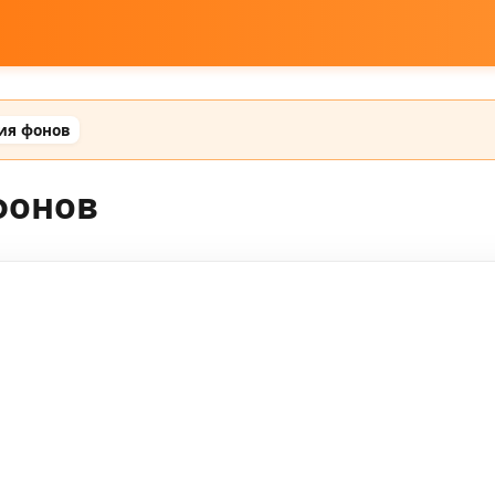
ия фонов
фонов