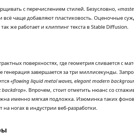
арщивать с перечислением стилей. Безусловно,
«maste
и всё чаще добавляют пластиковость. Оценочные суж
ак же работает и клиппинг текста в Stable Diffusion.
рактных поверхностях, где геометрия сливается с мат
е генерация завершается за три миллисекунды. Запр
ится
«flowing liquid metal waves, elegant modern backgrou
k backdrop»
. Впрочем, стоит отметить нюанс со сглаж
ужна именно мягкая подложка. Изюминка таких фонов
т на ногах в индустрии веб-разработки.
ры