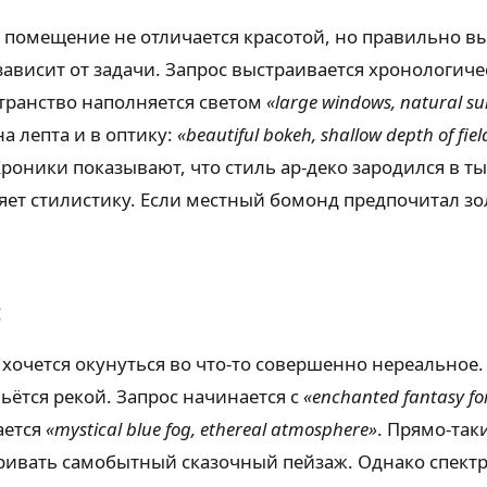
е помещение не отличается красотой, но правильно 
висит от задачи. Запрос выстраивается хронологичес
странство наполняется светом
«large windows, natural su
на лепта и в оптику:
«beautiful bokeh, shallow depth of fie
оники показывают, что стиль ар-деко зародился в ты
яет стилистику. Если местный бомонд предпочитал зол
с
хочется окунуться во что-то совершенно нереальное.
ьётся рекой. Запрос начинается с
«enchanted fantasy f
ается
«mystical blue fog, ethereal atmosphere»
. Прямо-так
тривать самобытный сказочный пейзаж. Однако спектр