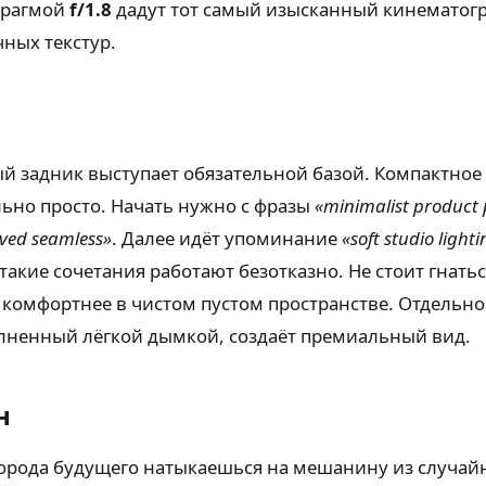
фрагмой
f/1.8
дадут тот самый изысканный кинематогр
чных текстур.
й задник выступает обязательной базой. Компактное
льно просто. Начать нужно с фразы
«minimalist produc
rved seamless»
. Далее идёт упоминание
«soft studio light
 такие сочетания работают безотказно. Не стоит гнат
 комфортнее в чистом пустом пространстве. Отдельно
лненный лёгкой дымкой, создаёт премиальный вид.
н
города будущего натыкаешься на мешанину из случай