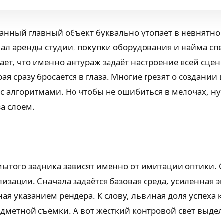
танный главный объект буквально утопает в невнятно
вал аренды студии, покупки оборудования и найма сп
ает, что именно антураж задаёт настроение всей сцен
ая сразу бросается в глаза. Многие грезят о создани
 алгоритмами. Но чтобы не ошибиться в мелочах, ну
а слоем.
ытого задника зависят именно от имитации оптики. Ст
зации. Сначала задаётся базовая среда, усиленная 
 указанием рендера. К слову, львиная доля успеха 
редметной съёмки. А вот жёсткий контровой свет выде