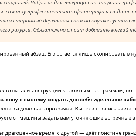
ся сторицей. Набросок для генерации инструкции граф
я в маску профессионального фотографа и создать по
аться старинный деревянный дом на опушке густого ле
него ракурса. Обязательно стоит добавить мягкий т
рированный абзац. Его остаётся лишь скопировать в 
долго писали инструкции к сложным программам, но 
ыковую систему создать для себя идеальное рабо
процесса довольно прозрачна. Вы просто описываете
буете от машины задать вам уточняющие встречные во
ет драгоценное время, с другой — даёт поистине гра