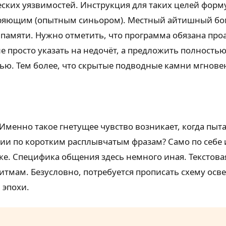
еских уязвимостей. Инструкция для таких целей форм
еряющим (опытным синьором). Местный айтишный бомо
 памяти. Нужно отметить, что программа обязана пр
я не просто указать на недочёт, а предложить полност
ью. Тем более, что скрытые подводные камни мгнове
Именно такое гнетущее чувство возникает, когда пыт
ции по коротким расплывчатым фразам? Само по себе
е. Специфика общения здесь немного иная. Текстов
итмам. Безусловно, потребуется прописать схему ос
 эпохи.