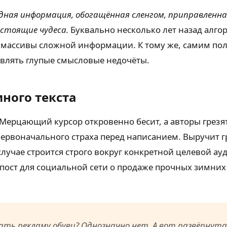
дная информация, обогащённая сленгом, приправленна
стоящие чудеса.
Буквально несколько лет назад алго
массивы сложной информации. К тому же, самим пол
авлять глупые смысловые недочёты.
ного текста
. Мерцающий курсор откровенно бесит, а авторы грезя
ервоначального страха перед написанием. Выручит г
учае строится строго вокруг конкретной целевой ау
ост для социальной сети о продаже прочных зимних 
ать рекламу обуви? Однозначно нет. А вот развёрнут