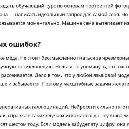
оздать обучающий курс по основам портретной фотог
ача — написать идеальный запрос для самой себя. Но
авязывается моментально. Машина сама вытягивает и
ых ошибок?
чке мёда. Не стоит бессмысленно гнаться за чрезмер
учную энциклопедию. Нельзя не упомянуть, что систе
рассеивается. Дело в том, что у любой языковой мод
эше и забывается. Поэтому масштабные задачи желат
генеративных галлюцинаций. Нейросети сильно тягот
кая справка в таких случаях искажается до неузнавае
ят шестом году. Если модель забудет эту цифру, она 