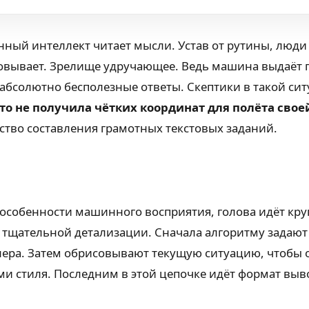
енный интеллект читает мысли. Устав от рутины, люди
овывает. Зрелище удручающее. Ведь машина выдаёт п
 абсолютно бесполезные ответы. Скептики в такой си
то не получила чётких координат для полёта сво
ство составления грамотных текстовых заданий.
о особенности машинного восприятия, голова идёт кр
я в тщательной детализации. Сначала алгоритму зада
ера. Затем обрисовывают текущую ситуацию, чтобы о
ми стиля. Последним в этой цепочке идёт формат вы