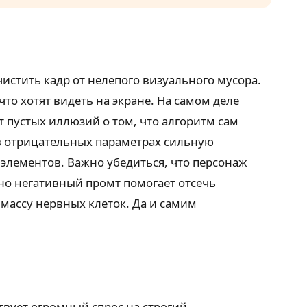
истить кадр от нелепого визуального мусора.
о хотят видеть на экране. На самом деле
т пустых иллюзий о том, что алгоритм сам
в отрицательных параметрах сильную
лементов. Важно убедиться, что персонаж
енно негативный промт помогает отсечь
массу нервных клеток. Да и самим
твует огромный спрос на строгий