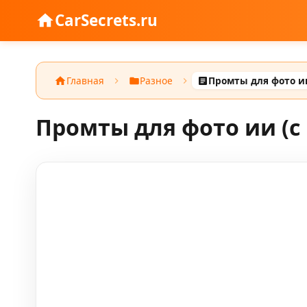
CarSecrets.ru
Главная
Разное
Промты для фото ии (с