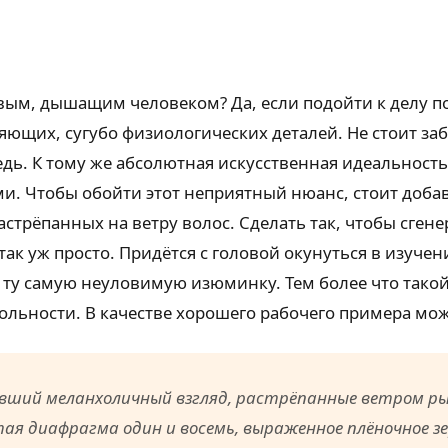
вым, дышащим человеком? Да, если подойти к делу по
ющих, сугубо физиологических деталей. Не стоит заб
ь. К тому же абсолютная искусственная идеальность 
. Чтобы обойти этот неприятный нюанс, стоит добав
трёпанных на ветру волос. Сделать так, чтобы сген
так уж просто. Придётся с головой окунуться в изуче
у ту самую неуловимую изюминку. Тем более что тако
льности. В качестве хорошего рабочего примера мож
ший меланхоличный взгляд, растрёпанные ветром рыж
я диафрагма один и восемь, выраженное плёночное з