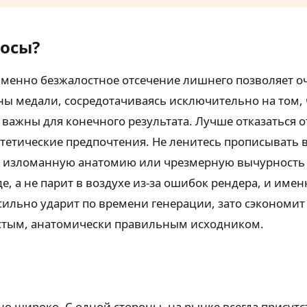
осы?
менно безжалостное отсечение лишнего позволяет оч
 медали, сосредотачиваясь исключительно на том, чт
 важны для конечного результата. Лучше отказаться о
тетические предпочтения. Не ленитесь прописывать 
 изломанную анатомию или чрезмерную вычурность э
де, а не парит в воздухе из-за ошибок рендера, и им
ильно ударит по времени генерации, зато сэкономит 
истым, анатомически правильным исходником.
о широко. С одной стороны, на рынке всегда присутс