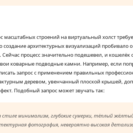
с масштабных строений на виртуальный холст требует
вно создание архитектурных визуализаций пробивало 
ейчас процесс значительно подешевел, и кошелёк ста
свои коварные подводные камни. Например, если попр
асписать запрос с применением правильных професси
фактурным деревом, увенчанный плоской крышей, 
фект. Подобный запрос может звучать так:
 в стиле минимализм, глубокие сумерки, тёплый жёлты
хитектурная фотография, невероятно высокая детализ