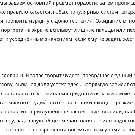
 мы задаём основной предмет гордости, затем пропи
е правило касается любых популярных систем генерац
ётся проявить изрядную долю терпения. Ожидание мгно
 портрета на экране всплывут лишние пальцы или пе
ет к усреднённым значениям, если ему не задать жёс
словарный запас творит чудеса, превращая скучный
 слову, львиная доля успеха здесь напрямую зависит 
в начинается с упоминания тридцати пяти миллиметр
ние мягкого студийного света, сглаживающего резки
о попросить приглушённые пастельные тона или, нао
осферу, задающую общее меланхоличное или радостное
, выраженное в разрешении восемь ка или упоминани