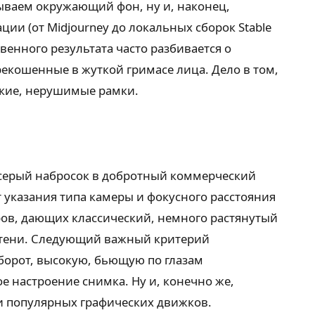
сываем окружающий фон, ну и, наконец,
ии (от Midjourney до локальных сборок Stable
венного результата часто разбивается о
рекошенные в жуткой гримасе лица. Дело в том,
ткие, нерушимые рамки.
 серый набросок в добротный коммерческий
от указания типа камеры и фокусного расстояния
ов, дающих классический, немного растянутый
е тени. Следующий важный критерий
борот, высокую, бьющую по глазам
 настроение снимка. Ну и, конечно же,
и популярных графических движков.