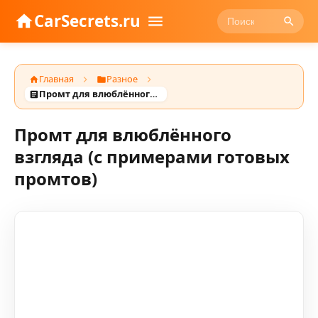
CarSecrets.ru
Главная
Разное
Промт для влюблённого взгляда (с примерами готовых промтов)
Промт для влюблённого
взгляда (с примерами готовых
промтов)