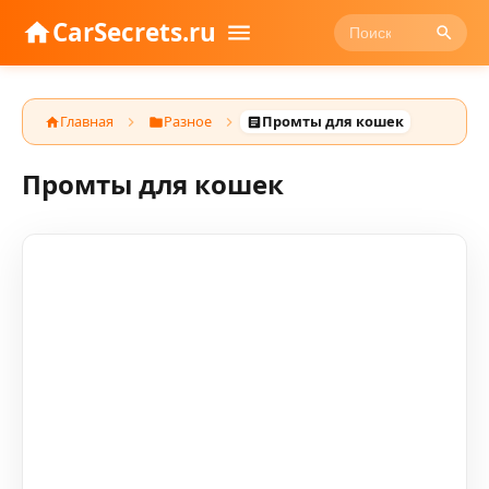
CarSecrets.ru
Главная
Разное
Промты для кошек
Промты для кошек