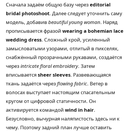
Сначала задаём общую базу через
editorial
bridal photoshoot
. Далее следует уточнить саму
модель, добавив
beautiful young woman
. Наряд
прописывается фразой
wearing a bohemian lace
wedding dress
. Сложный крой, усиленный
замысловатыми узорами, отлитый в пикселях,
снабжённый прозрачными рукавами, создаётся
через
intricate floral embroidery
. Затем
вписывается
sheer sleeves
. Развевающаяся
ткань задаётся через
flowing fabric
. Ветер в
волосах выступает настоящим спасательным
кругом от цифровой статичности. Он
активируется командой
wind in hair
.
Безусловно, вычурная наляпистость здесь ни к
чему. Поэтому задний план лучше оставить