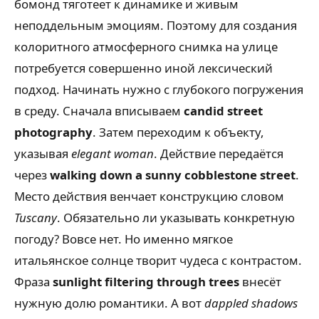
бомонд тяготеет к динамике и живым
неподдельным эмоциям. Поэтому для создания
колоритного атмосферного снимка на улице
потребуется совершенно иной лексический
подход. Начинать нужно с глубокого погружения
в среду. Сначала вписываем
candid street
photography
. Затем переходим к объекту,
указывая
elegant woman
. Действие передаётся
через
walking down a sunny cobblestone street
.
Место действия венчает конструкцию словом
Tuscany
. Обязательно ли указывать конкретную
погоду? Вовсе нет. Но именно мягкое
итальянское солнце творит чудеса с контрастом.
Фраза
sunlight filtering through trees
внесёт
нужную долю романтики. А вот
dappled shadows