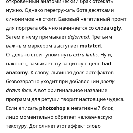
откровенный анатомический брак отсекать
нужно. Однако перегружать бота десятками
синонимов не стоит. Базовый негативный промт
для портрета обычно начинается со слова
ugly
.
Затем к нему примыкает
deformed
. Третьим
важным маркером выступает
mutated
.
Отдельно стоит упомянуть
extra limbs
. Ну и,
наконец, замыкает эту защитную цепь
bad
anatomy
. К слову, львиная доля артефактов
безвозвратно уходит при добавлении
poorly
drawn face
. А вот оригинальное название
программ для ретуши творит настоящие чудеса.
Если вписать
photoshop
в негативный блок,
лицо моментально обретает человеческую
текстуру. Дополняет этот эффект слово