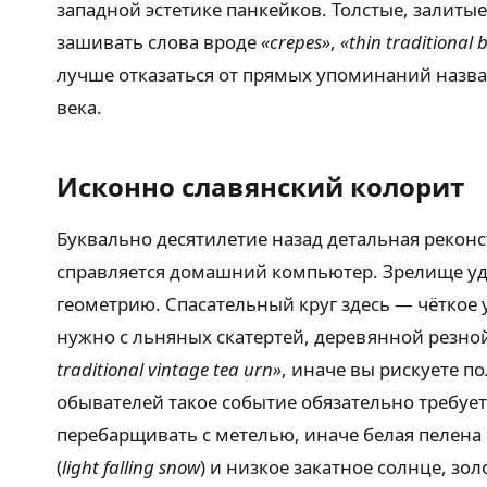
западной эстетике панкейков. Толстые, залиты
зашивать слова вроде
«crepes»
,
«thin traditional b
лучше отказаться от прямых упоминаний назва
века.
Исконно славянский колорит
Буквально десятилетие назад детальная рекон
справляется домашний компьютер. Зрелище уд
геометрию. Спасательный круг здесь — чёткое 
нужно с льняных скатертей, деревянной резной
traditional vintage tea urn»
, иначе вы рискуете п
обывателей такое событие обязательно требует
перебарщивать с метелью, иначе белая пелена
(
light falling snow
) и низкое закатное солнце, з