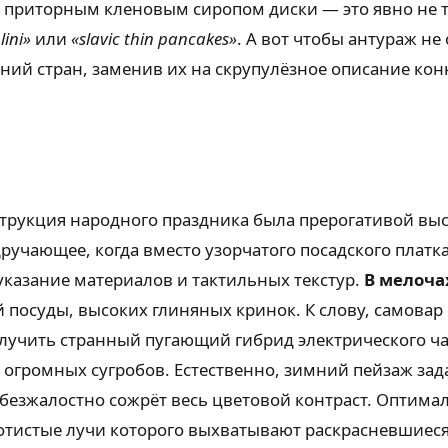
е приторным кленовым сиропом диски — это явно не то
lini»
или
«slavic thin pancakes»
. А вот чтобы антураж н
ний стран, заменив их на скрупулёзное описание ко
струкция народного праздника была прерогативой выс
ручающее, когда вместо узорчатого посадского плат
указание материалов и тактильных текстур.
В мелоча
 посуды, высоких глиняных кринок. К слову, самова
олучить странный пугающий гибрид электрического ч
 огромных сугробов. Естественно, зимний пейзаж зад
 безжалостно сожрёт весь цветовой контраст. Опти
олотистые лучи которого выхватывают раскрасневшиес