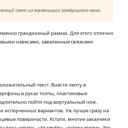
енний свет из маленького замёрзшего окна.
именно грандиозный размах. Для этого отлично
евыми навесами, заваленные связками
оложительный текст. Внести лепту в
артфоны в руках толпы, пластиковые
едлительно пойти под виртуальный нож.
ни испорченных вариантов. Уж лучше сразу на
евые поверхности. Кстати, многие заказчики
я слова
«photo»
,
«3d render»
,
«octane engine»
. Это