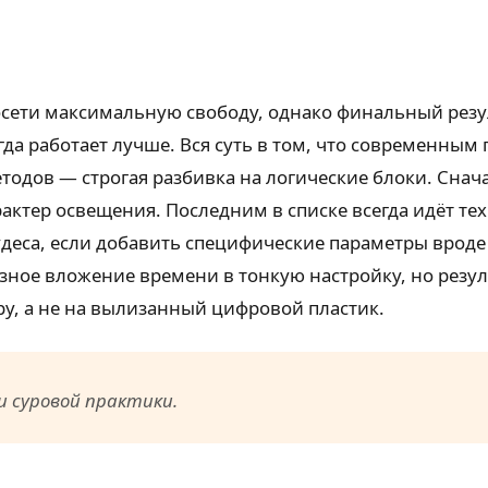
сети максимальную свободу, однако финальный резул
гда работает лучше. Вся суть в том, что современны
одов — строгая разбивка на логические блоки. Сначал
актер освещения. Последним в списке всегда идёт те
удеса, если добавить специфические параметры врод
ьёзное вложение времени в тонкую настройку, но резул
у, а не на вылизанный цифровой пластик.
и суровой практики.