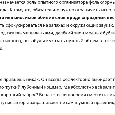
у назначается роль опытного организатора фольклор
года. К тому же, обязательно нужно ограничить испо
это невыносимое обилие слов вроде «праздник ве
ь сфокусироваться на запахах и окружающих звуках. 
 под тяжёлыми валенками, далёкий звон медных бубен
, наконец, не забудьте указать нужный объём в тысяч
ю.
е привьёшь никак. Он всегда рефлекторно выбирает 
то жуткий лубочный кошмар, где абсолютно всё зали
 короткий запрос? Вполне, если вовремя сместить см
нутые авторы запрашивают не сам шумный праздник, 