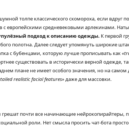
умной толпе классического скомороха, если вдруг по
ов с европейскими средневековыми арлекинами. Натык
упулёзный подход к описанию одежды.
К первой гр
убого полотна. Далее следует упомянуть широкие шта
апка с бубенцами, которую лучше прописывать как
«tr
тнее существовать в исторически верной одежде, так
заднем плане не имеет особого значения, но на сам
tailed realistic facial features»
даже для массовки.
м грешат почти все начинающие нейрокопирайтеры,
социальной роли. Нет смысла просить чат-бота прост