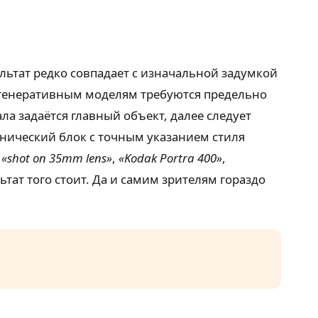
ьтат редко совпадает с изначальной задумкой
м генеративным моделям требуются предельно
а задаётся главный объект, далее следует
хнический блок с точным указанием стиля
е
«shot on 35mm lens»
,
«Kodak Portra 400»
,
ьтат того стоит. Да и самим зрителям гораздо