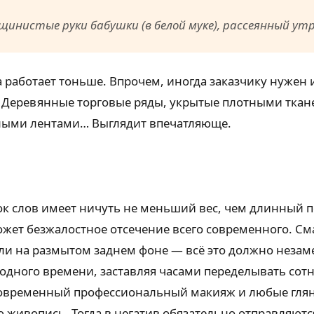
щинистые руки бабушки (в белой муке), рассеянный утр
 работает тоньше. Впрочем, иногда заказчику нужен 
 Деревянные торговые ряды, укрытые плотными ткан
ными лентами… Выглядит впечатляюще.
ок слов имеет ничуть не меньший вес, чем длинный п
ожет безжалостное отсечение всего современного. См
ли на размытом заднем фоне — всё это должно незам
бодного времени, заставляя часами переделывать сот
современный профессиональный макияж и любые глянц
 живопись. Тогда в негатив обязательно отправляютс