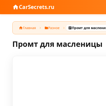
CarSecrets.ru
Главная
Разное
Промт для маслен
Промт для масленицы