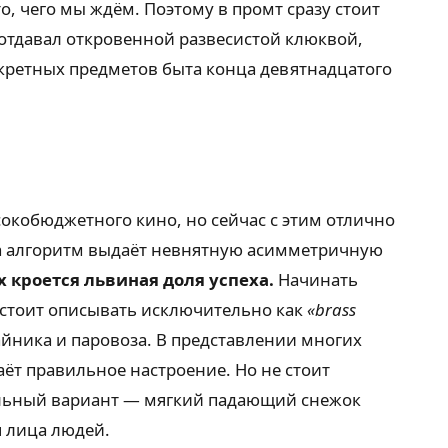
, чего мы ждём. Поэтому в промт сразу стоит
е отдавал откровенной развесистой клюквой,
нкретных предметов быта конца девятнадцатого
окобюджетного кино, но сейчас с этим отлично
ка алгоритм выдаёт невнятную асимметричную
х кроется львиная доля успеха.
Начинать
р стоит описывать исключительно как
«brass
айника и паровоза. В представлении многих
аёт правильное настроение. Но не стоит
мальный вариант — мягкий падающий снежок
я лица людей.