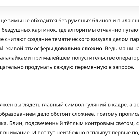
це зимы не обходится без румяных блинов и пылающих
 бездушных картинок, где алгоритмы отчаянно путаю
считают создание тематического визуала делом пары
лой, живой атмосферы
довольно сложно
. Ведь машин
 балалайками при малейшем попустительстве оператор
щательно продумать каждую переменную в запросе.
жен выглядеть главный символ гуляний в кадре, а в
образованием дело обстоит сложнее, поэтому пропис
языка. Блин, подсвеченный тёплым контровым светом
 внимание. И вот тут неизбежно всплывут первые по