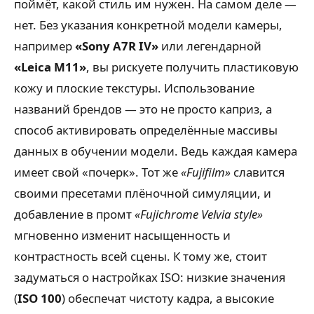
поймёт, какой стиль им нужен. На самом деле —
нет. Без указания конкретной модели камеры,
например
«Sony A7R IV»
или легендарной
«Leica M11»
, вы рискуете получить пластиковую
кожу и плоские текстуры. Использование
названий брендов — это не просто каприз, а
способ активировать определённые массивы
данных в обучении модели. Ведь каждая камера
имеет свой «почерк». Тот же
«Fujifilm»
славится
своими пресетами плёночной симуляции, и
добавление в промт
«Fujichrome Velvia style»
мгновенно изменит насыщенность и
контрастность всей сцены. К тому же, стоит
задуматься о настройках ISO: низкие значения
(
ISO 100
) обеспечат чистоту кадра, а высокие