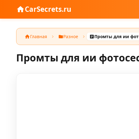
CarSecrets.ru
Главная
Разное
Промты для ии фотосес