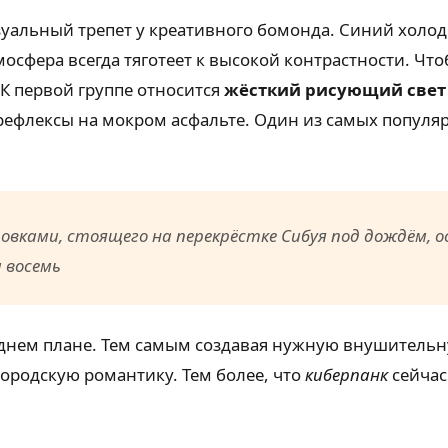
зуальный трепет у креативного бомонда. Синий холод
мосфера всегда тяготеет к высокой контрастности. Чт
К первой группе относится
жёсткий рисующий свет
флексы на мокром асфальте. Один из самых популярн
овками, стоящего на перекрёстке Сибуя под дождём, 
 восемь
аднем плане. Тем самым создавая нужную внушительну
 городскую романтику. Тем более, что
киберпанк
сейчас