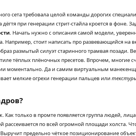
ого сета требовала целой команды дорогих специали
 дёгтя при генерации стрит-стайла кроется в фоне. З
ости
. Начать нужно с описания самой модели, уверен
ра. Например, стоит написать про развевающийся на 
образ размытый силуэт старинного трамвая позади. В
тиле тёплых плёночных пресетов. Впрочем, многие с
ии моментально. Да и самим виртуальным манекенщ
вает мелкие огрехи генерации пальцев или
текстур
адров?
. Как только в промте появляется группа людей, лиц
зей рассеивается по всей огромной площади холста. 
Выручит предельно чёткое позиционирование объекто