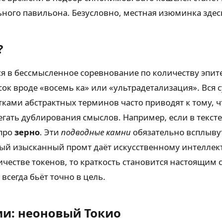
ьного павильона. Безусловно, местная изюминка здесь
?
 в бессмысленное соревнование по количеству эпитет
к вроде «восемь ка» или «ультрадетализация». Вся с
ками абстрактных терминов часто приводят к тому, ч
гать дублирования смыслов. Например, если в текст
 про
зерно
. Эти
подводные камни
обязательно всплывут
ный изысканный промт даёт искусственному интеллект
честве токенов, то краткость становится настоящим 
всегда бьёт точно в цель.
и: неоновый Токио