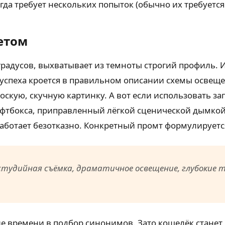
да требует нескольких попыток (обычно их требуется н
ветом
градусов, выхватывает из темноты строгий профиль. 
 успеха кроется в правильном описании схемы освеще
лоскую, скучную картинку. А вот если использовать з
фтбокса, приправленный лёгкой сценической дымкой
аботает безотказно. Конкретный промт формулируется
тудийная съёмка, драматичное освещение, глубокие т
е времени в подбор синонимов. Зато кошелёк станет 