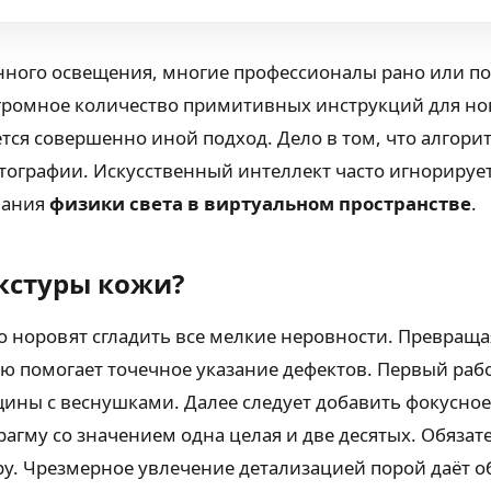
венного освещения, многие профессионалы рано или п
огромное количество примитивных инструкций для но
ется совершенно иной подход. Дело в том, что алго
ографии. Искусственный интеллект часто игнорирует
мания
физики света в виртуальном пространстве
.
кстуры кожи?
но норовят сгладить все мелкие неровности. Превращ
ю помогает точечное указание дефектов. Первый раб
ины с веснушками. Далее следует добавить фокусное 
гму со значением одна целая и две десятых. Обязате
еру. Чрезмерное увлечение детализацией порой даёт о