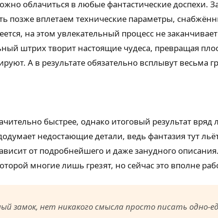
 можно облачиться в любые фантастические доспехи. З
Чуть позже вплетаем технические параметры, снабжён
тся, на этом увлекательный процесс не заканчиваетс
ьный штрих творит настоящие чудеса, превращая плос
руют. А в результате обязательно всплывут весьма 
чительно быстрее, однако итоговый результат вряд л
одумает недостающие детали, ведь фантазия тут льёт
висит от подробнейшего и даже занудного описания.
оторой многие лишь грезят, но сейчас это вполне р
й замок, нет никакого смысла просто писать одно-ед