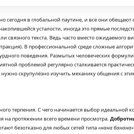
о сегодня в глобальной паутине, и все они обещают
т накопившейся усталости, иногда это прямые последс
ли связного текста. Ведь часто вместо ожидаемого в
стракция). В профессиональной среде сложные алгор
сурдного поведения. Размытых человеческих формули
приятной проблемой регулярно сталкивается практич
, нужно скрупулёзно изучить механику общения с эт
омного терпения. С чего начинается выбор идеальной 
я на протяжении всего времени просмотра.
Добротн
ботают безотказно для любых сетей типа
«нана банана»