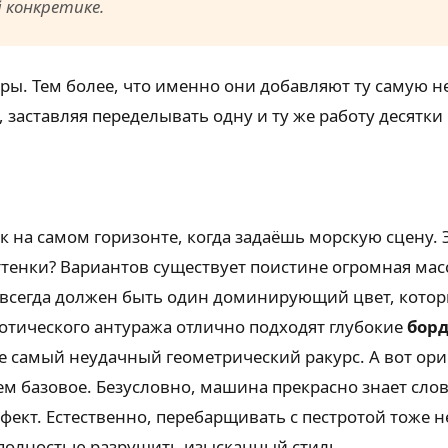
 конкретике.
форы. Тем более, что именно они добавляют ту самую
 заставляя переделывать одну и ту же работу десятки 
к на самом горизонте, когда задаёшь морскую сцену. 
тенки? Вариантов существует поистине огромная масс
всегда должен быть один доминирующий цвет, которы
готического антуража отлично подходят глубокие
борд
же самый неудачный геометрический ракурс. А вот ор
чем базовое. Безусловно, машина прекрасно знает сло
ект. Естественно, перебарщивать с пестротой тоже не
и полностью разрушить изысканный стиль.