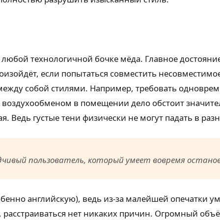
в любой технологичной бочке мёда. Главное достоян
изойдёт, если попытаться совместить несовместимое
между собой стилями. Например, требовать одновре
С воздухообменом в помещении дело обстоит значител
я. Ведь густые тени физически не могут падать в раз
чивый пользователь, который умеет вовремя останов
обенно английскую), ведь из-за малейшей опечатки у
сь, расстраиваться нет никаких причин. Огромный об