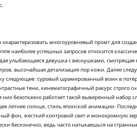
с.
 охарактеризовать многоуровневый промт для создан
руппе наиболее успешных запросов относится классич
ая улыбающаяся девушка с веснушками, смотрящая п
тров, высочайшая детализация пор кожи. Далее след
ку следующее: суровый шрамированный воин в потё
нтрастные тени, кинематографичный ракурс строго сн
я них безотказно работает такой выверенный набор с
ее летнее солнце, стиль японской анимации. Последн
ый фон, жёсткий контровой свет и монохромную зер
ки бесконечно, ведь часто натыкаешься на странные 