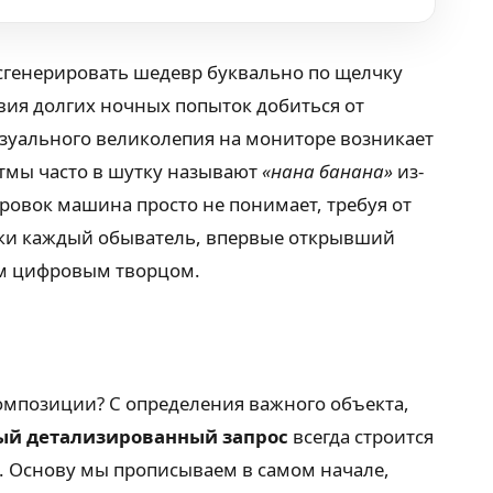
 сгенерировать шедевр буквально по щелчку
твия долгих ночных попыток добиться от
изуального великолепия на мониторе возникает
итмы часто в шутку называют
«нана банана»
из-
ровок машина просто не понимает, требуя от
ески каждый обыватель, впервые открывший
им цифровым творцом.
композиции? С определения важного объекта,
ый детализированный запрос
всегда строится
. Основу мы прописываем в самом начале,