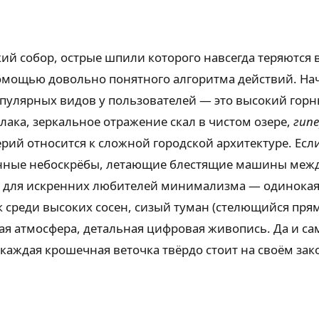
й собор, острые шпили которого навсегда теряются в
омощью довольно понятного алгоритма действий. Нач
пулярных видов у пользователей — это высокий горны
ака, зеркальное отражение скал в чистом озере,
гип
й относится к сложной городской архитектуре. Если
лянные небоскрёбы, летающие блестящие машины меж
 для искренних любителей минимализма — одинокая 
 среди высоких сосен, сизый туман (стелющийся прям
ая атмосфера, детальная цифровая живопись. Да и с
е каждая крошечная веточка твёрдо стоит на своём з