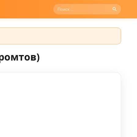
ромтов)