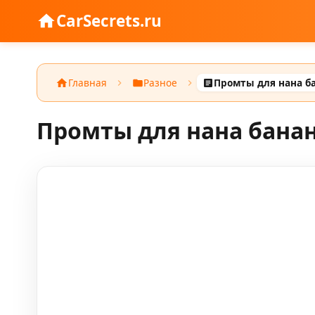
CarSecrets.ru
Главная
Разное
Промты для нана банан