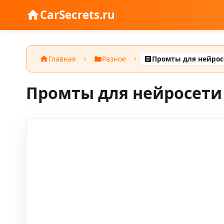
CarSecrets.ru
Главная
Разное
Промты для нейросети