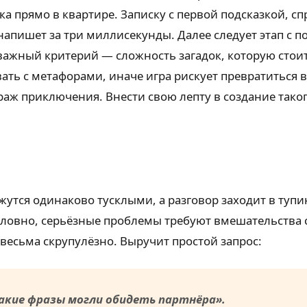
рка прямо в квартире. Записку с первой подсказкой, 
напишет за три миллисекунды. Далее следует этап с п
ажный критерий — сложность загадок, которую стоит
ть с метафорами, иначе игра рискует превратиться в
ураж приключения. Внести свою лепту в создание так
утся одинаково тусклыми, а разговор заходит в тупик
условно, серьёзные проблемы требуют вмешательства
весьма скрупулёзно. Выручит простой запрос:
какие фразы могли обидеть партнёра».