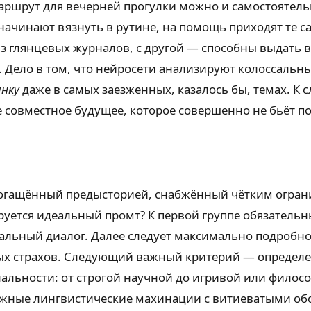
аршрут для вечерней прогулки можно и самостоятельн
начинают вязнуть в рутине, на помощь приходят те с
 глянцевых журналов, с другой — способны выдать 
 Дело в том, что нейросети анализируют колоссальн
нку
даже в самых заезженных, казалось бы, темах. К 
 совместное будущее, которое совершенно не бьёт п
богащённый предысторией, снабжённый чётким огра
уется идеальный промт? К первой группе обязательн
уальный диалог. Далее следует максимально подробн
йных страхов. Следующий важный критерий — определ
нальности: от строгой научной до игривой или филосо
ные лингвистические махинации с витиеватыми обор