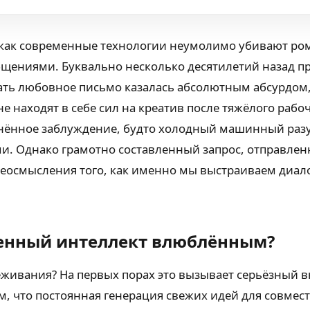
, как современные технологии неумолимо убивают ро
ениями. Буквально несколько десятилетий назад п
ать любовное письмо казалась абсолютным абсурдом,
е находят в себе сил на креатив после тяжёлого рабо
нённое заблуждение, будто холодный машинный разу
. Однако грамотно составленный запрос, отправлен
ереосмысления того, как именно мы выстраиваем диал
венный интеллект влюблённым?
ивания? На первых порах это вызывает серьёзный вн
ом, что постоянная генерация свежих идей для совмес