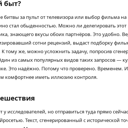
й быт?
оле битвы за пульт от телевизора или выбор фильма н
кино стал обыденностью. Можно ли делегировать это
ка, знающего вкусы обоих партнёров. Это удобно. Ве
зировавший сотни рецензий, выдаст подборку фильм
. К тому же, можно усложнить задачу, попросив сгене
дин из самых популярных видов таких запросов — к
е. Это надёжно. Потому что проверено. Временем. И 
ным комфортнее иметь иллюзию контроля.
тешествия
т у исследователей, но отправиться туда прямо сейч
йросетью. Текст, сгенерированный с исторической то