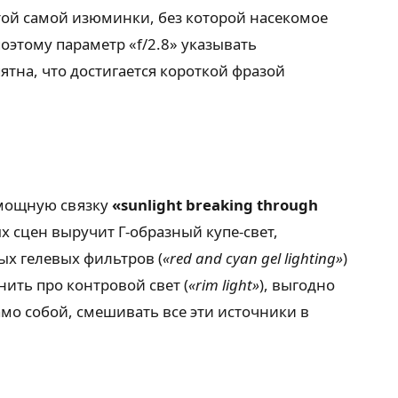
 той самой изюминки, без которой насекомое
оэтому параметр «f/2.8» указывать
ятна, что достигается короткой фразой
ь мощную связку
«sunlight breaking through
х сцен выручит Г-образный купе-свет,
х гелевых фильтров (
«red and cyan gel lighting»
)
ить про контровой свет (
«rim light»
), выгодно
мо собой, смешивать все эти источники в