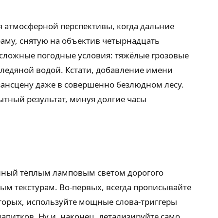
я атмосферной перспективы, когда дальние
аму, снятую на объектив четырнадцать
сложные погодные условия: тяжёлые грозовые
 ледяной водой. Кстати, добавление имени
зансцену даже в совершенно безлюдном лесу.
тный результат, минуя долгие часы
енный тёплым ламповым светом дорогого
вым текстурам. Во-первых, всегда прописывайте
вторых, используйте мощные слова-триггеры
питков. Ну и, наконец, детализируйте само