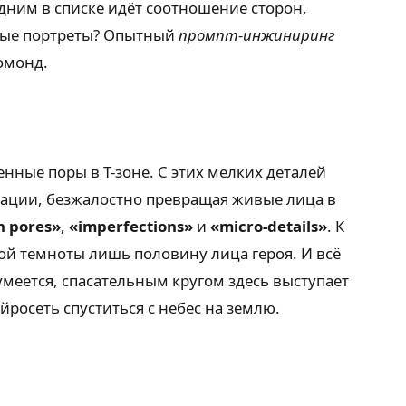
дним в списке идёт соотношение сторон,
овые портреты? Опытный
промпт-инжиниринг
омонд.
енные поры в Т-зоне. С этих мелких деталей
зации, безжалостно превращая живые лица в
n pores»
,
«imperfections»
и
«micro-details»
. К
ой темноты лишь половину лица героя. И всё
меется, спасательным кругом здесь выступает
йросеть спуститься с небес на землю.