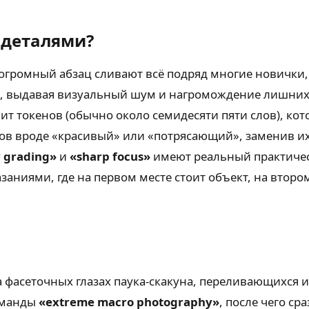
 деталями?
н огромный абзац сливают всё подряд многие новички
ус, выдавая визуальный шум и нагромождение лишних 
ит токенов (обычно около семидесяти пяти слов), кот
етов вроде «красивый» или «потрясающий», заменив 
r grading»
и
«sharp focus»
имеют реальный практичес
аниями, где на первом месте стоит объект, на второ
фасеточных глазах паука-скакуна, переливающихся и
команды
«extreme macro photography»
, после чего ср