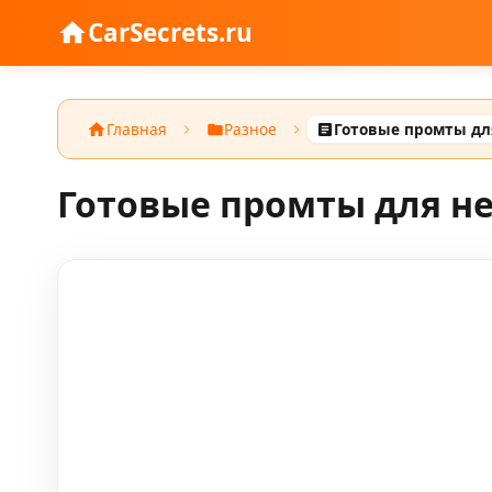
CarSecrets.ru
Главная
Разное
Готовые промты для н