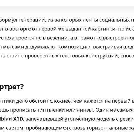
ормул генерации, из-за которых ленты социальных п
т в восторге от первой же выданной картинки, но 
успеха кроется не в везении, а в грамотно выстроенно
ритмы сами додумывают композицию, выстраивая шеде
чать стоит с проверенных текстовых конструкций, сп
ртрет?
оптики дело обстоит сложнее, чем кажется на первый
ешь прописать тип плёнки или линзы. Один из самых
lblad X1D
, запечатлевшей утончённую модель с резки
ым светом, пробивающимся сквозь горизонтальные ж