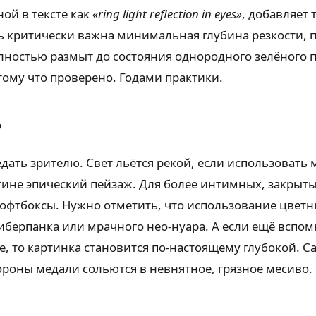
ой в тексте как
«ring light reflection in eyes»
, добавляет
ь критически важна минимальная глубина резкости, п
лностью размыт до состояния однородного зелёного п
тому что проверено. Годами практики.
?
дать зрителю. Свет льётся рекой, если использоват
тине эпический пейзаж. Для более интимных, закрыты
тбоксы. Нужно отметить, что использование цветны
иберпанка или мрачного нео-нуара. А если ещё вспомн
 то картинка становится по-настоящему глубокой. Са
тороны медали сольются в невнятное, грязное месиво.