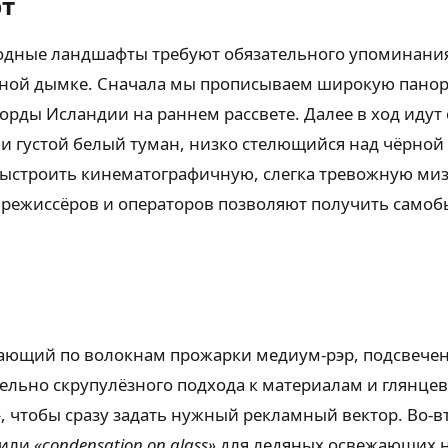
рт
родные ландшафты требуют обязательного упоминани
одной дымке. Сначала мы прописываем широкую панор
ды Исландии на раннем рассвете. Далее в ход идут 
и густой белый туман, низко стелющийся над чёрной
 выстроить кинематографичную, слегка тревожную ми
режиссёров и операторов позволяют получить самобы
екающий по волокнам прожарки медиум-рэр, подсвеч
дельно скрупулёзного подхода к материалам и глянце
»
, чтобы сразу задать нужный рекламный вектор. Во-
 или
«condensation on glass»
для ледяных освежающих на