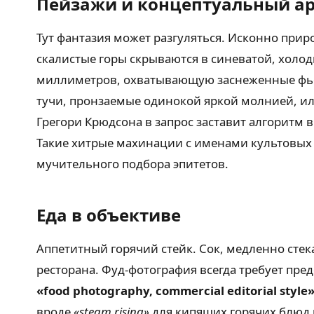
Пейзажи и концептуальный а
Тут фантазия может разгуляться. Исконно при
скалистые горы скрываются в синеватой, хол
миллиметров, охватывающую заснеженные фьор
тучи, пронзаемые одинокой яркой молнией, ил
Грегори Крюдсона в запрос заставит алгоритм
Такие хитрые махинации с именами культовых 
мучительного подбора эпитетов.
Еда в объективе
Аппетитный горячий стейк. Сок, медленно ст
ресторана. Фуд-фотография всегда требует пре
«food photography, commercial editorial style
вроде
«steam rising»
для кипящих горячих блюд