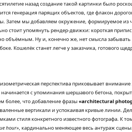
тилетие назад создание такой картинки было роскошь
сится генерация парящих объектов, где флакон доро
. Затем мы добавляем окружение, формируемое из чё
но стоит упомянуть рендер-движки: короткая припи
тно объёмным. Ну и, конечно же, нет смысла забыват
е. Кошелёк станет легче у заказчика, готового щедро 
изометрическая перспектива приковывает внимание з
 начинается с упоминания шершавого бетона, покрыт
ем более, что добавление фразы
«architectural photo
валенные вертикали и успокаивая кривые линии. Дел
мками стиля конкретного известного фотографа. К том
ue hour»
, кардинально меняющее весь антураж сцены