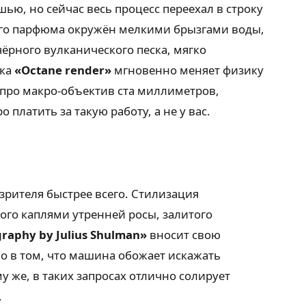
ю, но сейчас весь процесс переехал в строку
гого парфюма окружён мелкими брызгами воды,
рного вулканического песка, мягко
ска
«Octane render»
мгновенно меняет физику
ь про макро-объектив ста миллиметров,
платить за такую работу, а не у вас.
рителя быстрее всего. Стилизация
ого каплями утренней росы, залитого
graphy by Julius Shulman»
вносит свою
о в том, что машина обожает искажать
у же, в таких запросах отлично солирует
.