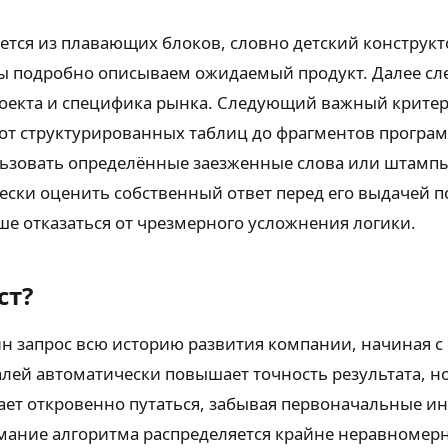
рается из плавающих блоков, словно детский конструк
мы подробно описываем ожидаемый продукт. Далее сле
оекта и специфика рынка. Следующий важный критер
т структурированных таблиц до фрагментов программ
зовать определённые заезженные слова или штампы.
ки оценить собственный ответ перед его выдачей пол
е отказаться от чрезмерного усложнения логики.
ст?
ин запрос всю историю развития компании, начиная с 
талей автоматически повышает точность результата, 
ает откровенно путаться, забывая первоначальные и
нимание алгоритма распределяется крайне неравномер