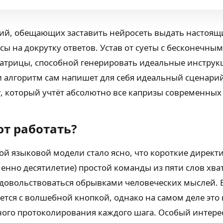
ий, обещающих заставить нейросеть выдать настоящи
сы на докрутку ответов. Устав от суеты с бесконечн
атрицы, способной генерировать идеальные инструкц
и алгоритм сам напишет для себя идеальный сценарий
т
, который учтёт абсолютно все капризы современных
т работать?
ой языковой модели стало ясно, что короткие дирек
енно десятилетие) простой команды из пяти слов хват
 довольствоваться обрывками человеческих мыслей. 
уется с волшебной кнопкой, однако на самом деле э
ёзного протоколирования каждого шага. Особый интер