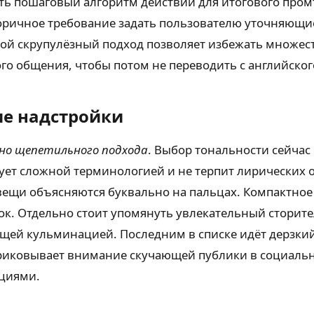
ть пошаговый алгоритм действий для итогового промт
егоричное требование задать пользователю уточняющи
кой скрупулёзный подход позволяет избежать множест
ого общения, чтобы потом не переводить с английско
е надстройки
но щепетильного подхода
. Выбор тональности сейчас
ует сложной терминологией и не терпит лирических о
вещи объясняются буквально на пальцах. Компактно
к. Отдельно стоит упомянуть увлекательный сторите
ющей кульминацией. Последним в списке идёт дерзк
приковывает внимание скучающей публики в социальны
оциями.