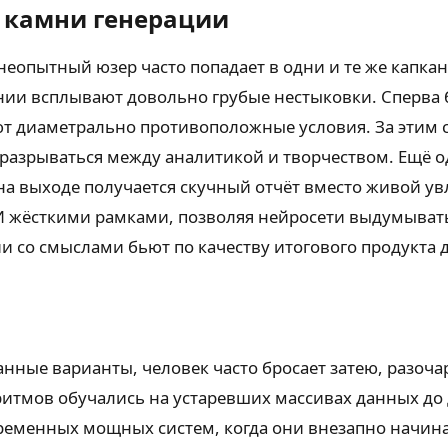
 камни генерации
неопытный юзер часто попадает в одни и те же капка
ении всплывают довольно грубые нестыковки. Сперва б
т диаметрально противоположные условия. За этим с
м разрываться между аналитикой и творчеством. Ещё 
на выходе получается скучный отчёт вместо живой увл
И жёсткими рамками, позволяя нейросети выдумыват
ии со смыслами бьют по качеству итогового продукта 
ные варианты, человек часто бросает затею, разоча
итмов обучались на устаревших массивах данных до д
овременных мощных систем, когда они внезапно начи