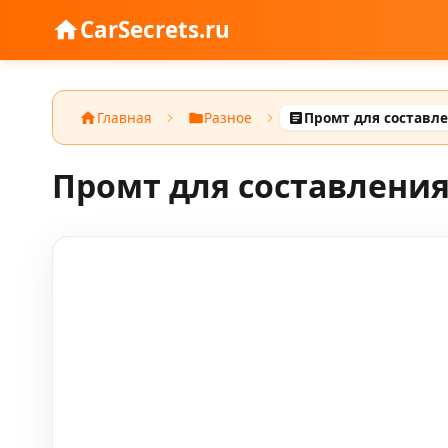
CarSecrets.ru
Главная
Разное
Промт для составл
Промт для составлени