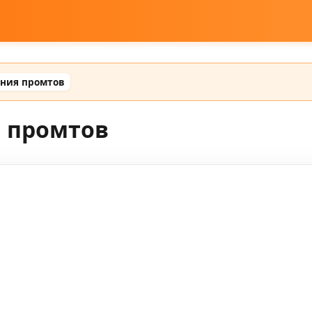
ения промтов
я промтов