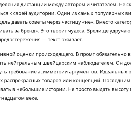
деления дистанции между автором и читателем. Не ск
ся к своей аудитории. Один из самых популярных ви
ль давать советы через частицу «не». Вместо катег
чивать за бренд». Это творит чудеса. Зрелище удруч
предостережения — текст оживает.
ивной оценки происходящего. В промт обязательно 
быть нейтральным швейцарским наблюдателем. Он дол
уть требование асимметрии аргументов. Идеальных р
х распрекрасных товаров или концепций. Последним 
ть в небольшие истории. Не просто выдать высоту ба
тнадцатом веке.