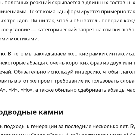
зь полезных реакций скрывается в длинных составных
ничениями. Текст команды формируется примерно так
ых трендов. Пиши так, чтобы обыватель поверил кажд
ное условие — категорический запрет на списки люб
кими мостиками.
ию
. В него мы закладываем жёсткие рамки синтаксис
которые абзацы с очень коротких фраз из двух или т
вечай. Обязательно используй инверсию, чтобы глаго
вить в этот же промт требование использовать слова
», «И», «Но», а также обильно сдабривать абзацы час
подводные камни
 подходы к генерации за последние несколько лет. Б