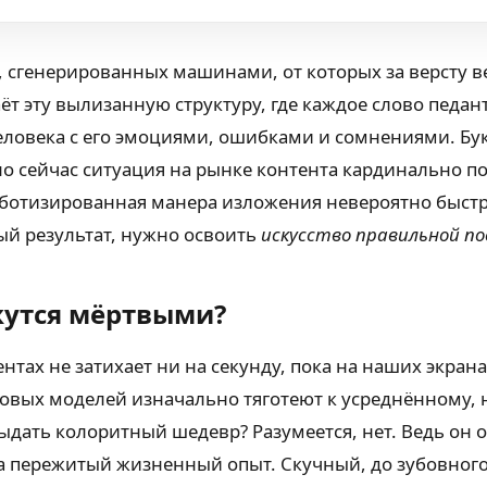
, сгенерированных машинами, от которых за версту 
 эту вылизанную структуру, где каждое слово педант
еловека с его эмоциями, ошибками и сомнениями. Бу
но сейчас ситуация на рынке контента кардинально п
оботизированная манера изложения невероятно быстро
ый результат, нужно освоить
искусство правильной п
жутся мёртвыми?
тах не затихает ни на секунду, пока на наших экрана
ыковых моделей изначально тяготеют к усреднённому,
 выдать колоритный шедевр? Разумеется, нет. Ведь он
на пережитый жизненный опыт. Скучный, до зубовног