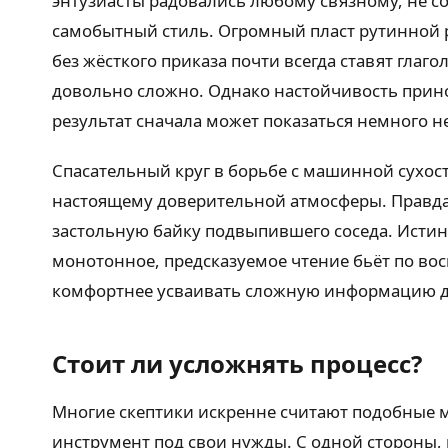
энтузиасты радовались любому связному, не с
самобытный стиль. Огромный пласт рутинной р
без жёсткого приказа почти всегда ставят глаг
довольно сложно. Однако настойчивость прино
результат сначала может показаться немного 
Спасательный круг в борьбе с машинной сухос
настоящему доверительной атмосферы. Правда,
застольную байку подвыпившего соседа. Исти
монотонное, предсказуемое чтение бьёт по во
комфортнее усваивать сложную информацию 
Стоит ли усложнять процесс?
Многие скептики искренне считают подобные 
инструмент под свои нужды. С одной стороны,