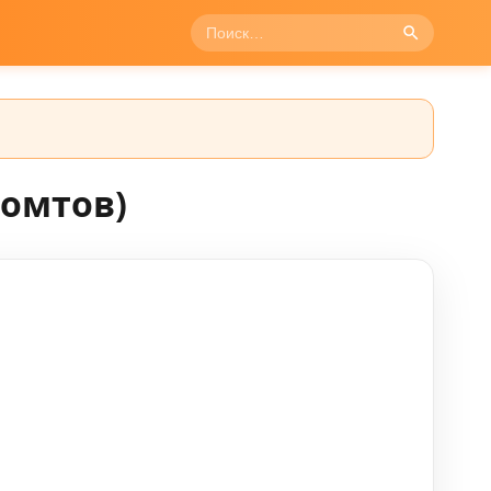
ромтов)