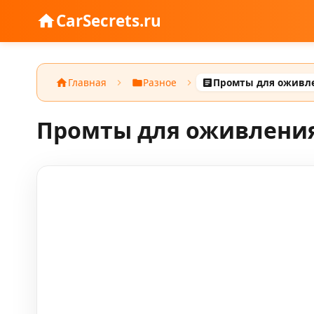
CarSecrets.ru
Главная
Разное
Промты для оживления