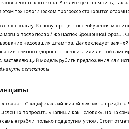
еловеческого контекста. А если ещё вспомнить, как ч
я в этом технологическом прогрессе становится огромн
 свою пользу. К слову, процесс переобучения машин
на магию после первой же наспех брошенной фразы. С
зование надоевших штампов. Далее следует важнейш
вование немного здорового скепсиса или лёгкой само
с, заставляющий модель рубить предложения или исп
обмануть детекторы
.
ринципы
 Постоянно. Специфический живой лексикон придётся 
мысленно попросить «напиши как человек», но на са
е самые грабли, только под другим углом. Стоит отмет