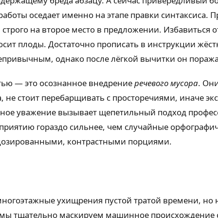
одержащему бреда абзацу. А сейчас привередливый 
аботы оседает именно на этапе правки синтаксиса. П
ол строго на второе место в предложении. Избавиться
сит плоды. Достаточно прописать в инструкции жёстк
непривычным, однако после лёгкой вычитки он поража
тью — это осознанное внедрение
речевого мусора
. Он
 не стоит перебарщивать с просторечиями, иначе экс
нное уважение вызывает щепетильный подход професс
сприятию гораздо сильнее, чем случайные орфографич
дозированными, контрастными порциями.
многоэтажные ухищрения пустой тратой времени, но
 мы тщательно маскируем машинное происхождение ст