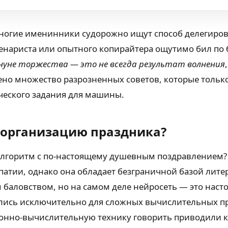
многие именинники судорожно ищут способ делегирова
енариста или опытного копирайтера ощутимо бил по б
ануне торжества — это не всегда результат волнения
влено множество разрозненных советов, которые толь
ического задания для машины.
м организацию праздника?
 алгоритм с по-настоящему душевным поздравлением? 
патии, однако она обладает безграничной базой лите
 баловством, но на самом деле нейросеть — это нас
ись исключительно для сложных вычислительных про
ронно-вычислительную технику говорить приводили к