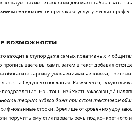
использует такие технологии для масштабных мозговы
 значительно легче
при заказе услуг у живых професс
ые возможности
то вводит в ступор даже самых креативных и общите
ю прописываете вы сами, затем в текст добавляются 
а вы обогатите картину увлечениями человека, при
нальности будущего послания. Разумеется, сухую вы
е поздравление. Но чтобы избежать ужасающей наляпи
нность творит чудеса даже при сухом текстовом общ
 рифмованные строки. Зрелище откровенно удручающ
сли поручить ему стилизовать речь под конкретного