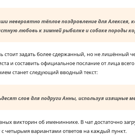
иши невероятно тёплое поздравление для Алексея,
стную любовь к зимней рыбалке и собаке породы ко
есь стоит задать более сдержанный, но не лишённый 
ста и составить официальное послание от лица все
нием станет следующий вводный текст:
есят слов для подруги Анны, используя изящные м
ных викторин об имениннике. В чат достаточно загру
т с четырьмя вариантами ответов на каждый пункт.