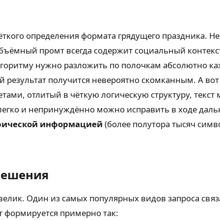
чёткого определения формата грядущего праздника. Н
бъёмный промт всегда содержит социальный контекст
алгоритму нужно разложить по полочкам абсолютно ка
вый результат получится невероятно скомканным. А во
ами, отлитый в чёткую логическую структуру, текст
 легко и непринуждённо можно исправить в ходе даль
афической информацией
(более полутора тысяч симв
решения
елик. Один из самых популярных видов запроса связ
 формируется примерно так: