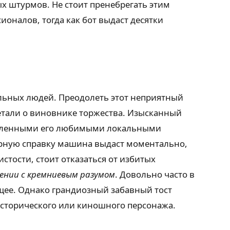
х штурмов. Не стоит пренебрегать этим
ионалов, тогда как бот выдаст десятки
льных людей. Преодолеть этот неприятный
детали о виновнике торжества. Изысканный
правленными его любимыми локальными
чурную справку машина выдаст моментально,
стости, стоит отказаться от избитых
ении с кремниевым разумом
. Довольно часто в
ее. Однако грандиозный забавный тост
 исторического или киношного персонажа.