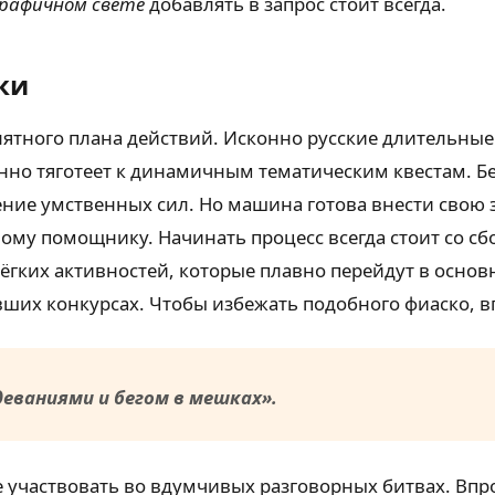
рафичном свете
добавлять в запрос стоит всегда.
ки
нятного плана действий. Исконно русские длительные
нно тяготеет к динамичным тематическим квестам. Б
ние умственных сил. Но машина готова внести свою 
у помощнику. Начинать процесс всегда стоит со сбор
ёгких активностей, которые плавно перейдут в основн
вших конкурсах. Чтобы избежать подобного фиаско, в
деваниями и бегом в мешках».
участвовать во вдумчивых разговорных битвах. Впро