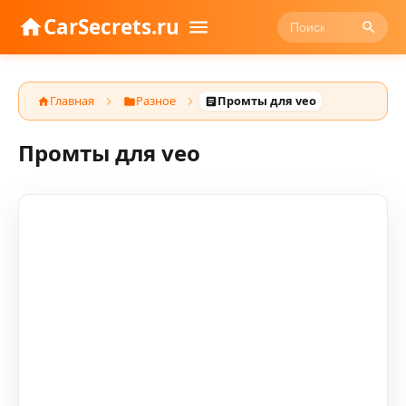
CarSecrets.ru
Главная
Разное
Промты для veo
Промты для veo