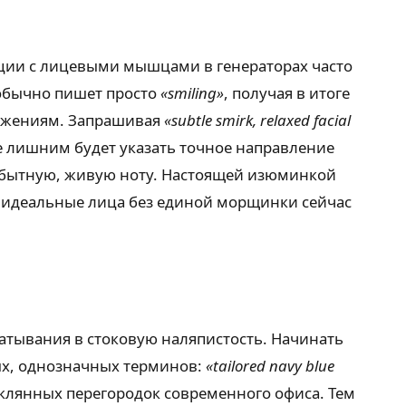
ации с лицевыми мышцами в генераторах часто
 обычно пишет просто
«smiling»
, получая в итоге
ражениям. Запрашивая
«subtle smirk, relaxed facial
не лишним будет указать точное направление
мобытную, живую ноту. Настоящей изюминкой
ь идеальные лица без единой морщинки сейчас
атывания в стоковую наляпистость. Начинать
ных, однозначных терминов:
«tailored navy blue
еклянных перегородок современного офиса. Тем