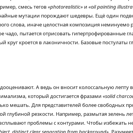
ример, смесь тегов
«photorealistic»
и
«oil painting illustr
лучайные мутации порождают шедевры. Ещё один подв
рого слова, иначе целостная композиция неминуемо р
ое чадо, пытается отрисовать гипертрофированные г
ый круг кроется в лаконичности. Базовые постулаты г
дооценивают. А ведь он вносит колоссальную лепту 
имализма, который достигается фразами
«solid charco
лько мешать. Для представителей более свободных п
ой глубиной резкости. Например, размытая зелень ле
о всплывают проблемы с контурами. Чтобы избежать н
bject, distinct clear separation from background»
. Разумее