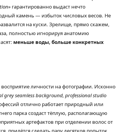
ation»
гарантированно выдаст нечто
одный камень — избыток числовых весов. Не
азвалится на куски. Зрелище, прямо скажем,
лаза, полностью игнорируя анатомию
ласят:
меньше воды, больше конкретных
в восприятие личности на фотографии. Исконно
al grey seamless background, professional studio
рофессий отлично работает природный или
тнего парка создаст тёплую, располагающую
еприятных артефактов при отделении волос от
тся, придётся сделать пару десятков попыток,