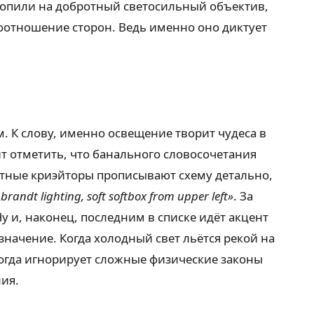
 копили на добротный светосильный объектив,
 соотношение сторон. Ведь именно оно диктует
 К слову, именно освещение творит чудеса в
 отметить, что банального словосочетания
ытные криэйторы прописывают схему детально,
randt lighting, soft softbox from upper left»
. За
Ну и, наконец, последним в списке идёт акцент
 значение. Когда холодный свет льётся рекой на
огда игнорирует сложные физические законы
ия.