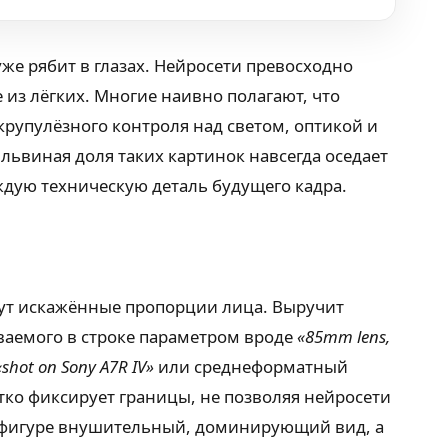
же рябит в глазах. Нейросети превосходно
 из лёгких. Многие наивно полагают, что
крупулёзного контроля над светом, оптикой и
львиная доля таких картинок навсегда оседает
ждую техническую деталь будущего кадра.
вут искажённые пропорции лица. Выручит
аваемого в строке параметром вроде
«85mm lens,
«shot on Sony A7R IV»
или среднеформатный
ко фиксирует границы, не позволяя нейросети
ёт фигуре внушительный, доминирующий вид, а