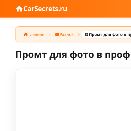
CarSecrets.ru
Главная
Разное
Промт для фото в 
Промт для фото в про