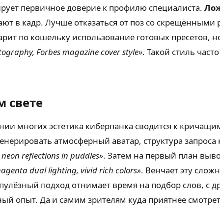
рует первичное доверие к профилю специалиста.
Лож
дают в кадр. Лучше отказаться от поз со скрещёнными
арит по кошельку использование готовых пресетов, н
tography, Forbes magazine cover style»
. Такой стиль час
м свете
лении многих эстетика киберпанка сводится к кричащ
енерировать атмосферный аватар, структура запроса 
, neon reflections in puddles»
. Затем на первый план выв
genta dual lighting, vivid rich colors»
. Венчает эту сло
пулёзный подход отнимает время на подбор слов, с др
ый опыт. Да и самим зрителям куда приятнее смотреть