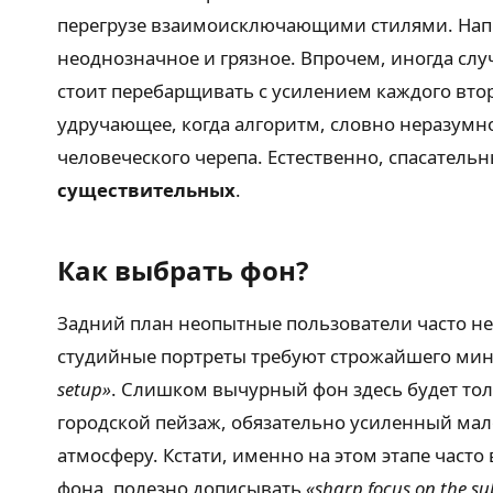
перегрузе взаимоисключающими стилями. Нап
неоднозначное и грязное. Впрочем, иногда с
стоит перебарщивать с усилением каждого вто
удручающее, когда алгоритм, словно неразумн
человеческого черепа. Естественно, спасательн
существительных
.
Как выбрать фон?
Задний план неопытные пользователи часто не
студийные портреты требуют строжайшего мин
setup»
. Слишком вычурный фон здесь будет то
городской пейзаж, обязательно усиленный мал
атмосферу. Кстати, именно на этом этапе част
фона, полезно дописывать
«sharp focus on the su