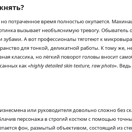
жнять?
 но потраченное время полностью окупается. Махин
артинка вызывает необъяснимую тревогу. Обыватель
и зубами. А вот профессионалы тяготеют к микровы
транство для тонкой, деликатной работы. К тому же, 
овная классика, но лёгкий поворот головы вносит са
исанных как
«highly detailed skin texture, raw photo»
. Вед
бизнесмена или руководителя довольно сложно без ск
 облачив персонажа в строгий костюм с помощью точ
летается фон, размытый объективом, состоящий из ст