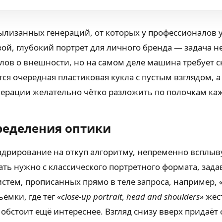
лизанных генераций, от которых у профессионалов у
ой, глубокий портрет для личного бренда — задача не
лов о внешности, но на самом деле машина требует с
 очередная пластиковая кукла с пустым взглядом, а 
енерации желательно чётко разложить по полочкам ка
пределения оптики
 кадрирование на откуп алгоритму, непременно всплы
ать нужно с классического портретного формата, зад
истем, прописанных прямо в теле запроса, например,
ъёмки, где тег
«close-up portrait, head and shoulders»
жёст
 обстоит ещё интереснее. Взгляд снизу вверх прида