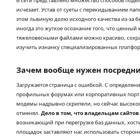
В сети представлено множество способов поде
исчезает. Устав от суеты с перекидыванием па
этом львиную долю исходного качества из-за б
иногда это жуткое осознание того, что ценный
тяжеловесными файлами можно красиво, сохра
изучить изнанку специализированных платфор
Зачем вообще нужен посредни
Загружается страница с ошибкой. С определен
профильных форумах или корпоративных портал
модемы надрывно скрипели, но сейчас высокоск
отменял.
Дело в том, что владельцам сайто
возникающий при перегрузке баз данных, хост
площадок заставляют нас использовать сторон