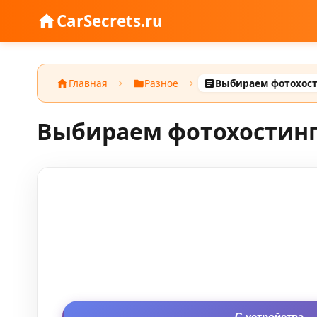
CarSecrets.ru
Главная
Разное
Выбираем фотохостинг:
С устройства