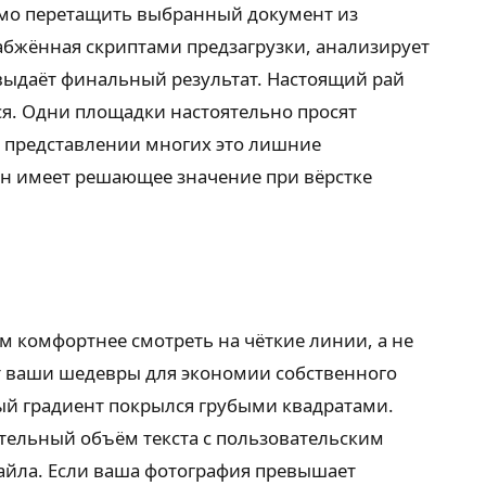
димо перетащить выбранный документ из
набжённая скриптами предзагрузки, анализирует
 выдаёт финальный результат. Настоящий рай
тся. Одни площадки настоятельно просят
В представлении многих это лишние
он имеет решающее значение при вёрстке
 комфортнее смотреть на чёткие линии, а не
ет ваши шедевры для экономии собственного
ый градиент покрылся грубыми квадратами.
ительный объём текста с пользовательским
айла. Если ваша фотография превышает