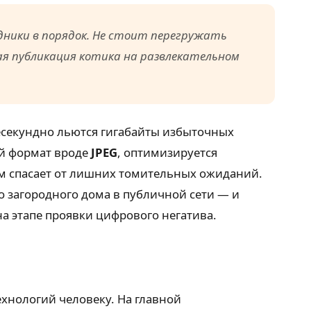
одники в порядок. Не стоит перегружать
ая публикация котика на развлекательном
жесекундно льются гигабайты избыточных
ый формат вроде
JPEG
, оптимизируется
тм спасает от лишних томительных ожиданий.
о загородного дома в публичной сети — и
на этапе проявки цифрового негатива.
ехнологий человеку. На главной