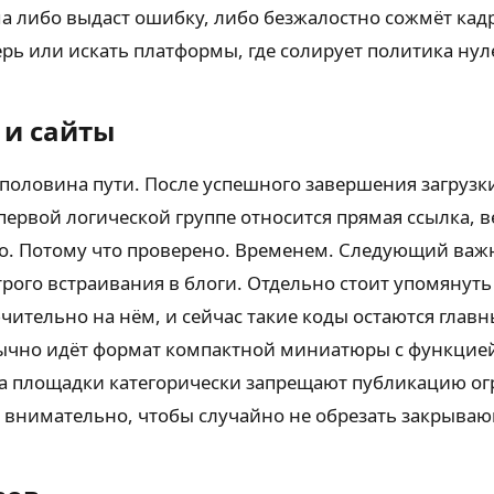
ма либо выдаст ошибку, либо безжалостно сожмёт кадр
ерь или искать платформы, где солирует политика ну
 и сайты
половина пути. После успешного завершения загрузки
первой логической группе относится прямая ссылка, 
но. Потому что проверено. Временем. Следующий ва
трого встраивания в блоги. Отдельно стоит упомянут
ючительно на нём, и сейчас такие коды остаются гла
чно идёт формат компактной миниатюры с функцией 
ла площадки категорически запрещают публикацию ог
 внимательно, чтобы случайно не обрезать закрываю