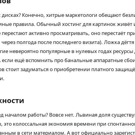
вов
 дисках? Конечно, хитрые маркетологи обещают безл
 иные правила. Обычный хостинг для картинок живёт 
перестают активно просматривать, оно перестаёт пр
через полгода после последнего визита). Ложка дёгт
огие невероятно популярные в нулевых годах ресурсы 
 А если ещё вспомнить про банальные аппаратные сбо
 стоит задуматься о приобретении платного защищён
и.
жности
ед началом работы? Вовсе нет. Львиная доля сущест
, это колоссальная экономия времени при спонтанно
анным в сети материалом. А вот официально зарегис