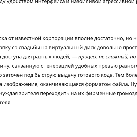
ду удобством интерфейса и назойливой агрессивной 
ска от известной корпорации вполне достаточно, но 
папку со свадьбы на виртуальный диск довольно про
а доступа для разных людей, —
процесс не сложный, н
ину, связанную с генерацией удобных превью разног
о заточен под быструю выдачу готового кода. Тем бол
на изображение, оканчивающаяся форматом файла. Ну
нуждая зрителя переходить на их фирменные громозд
теля.