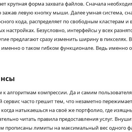
чает крупная форма захвата файлов. Сначала необхо
о зажав левую кнопку мыши. Далее умная система, с
осного кода, распределяет по свободным кластерам и
ных настройках. Безусловно, интерфейсы у всех разня
угие предлагают сразу изменить ширину в пикселях. 
 именно о таком гибком функционале. Ведь именно 
ансы
к алгоритмам компрессии. Да и самим пользователям
й сервис часто грешит тем, что незаметно пережима
 когда натыкаешься на своё же портфолио, где изящн
ательно читать правила предоставления услуг. Внуш
там прописаны лимиты на максимальный вес одного ф