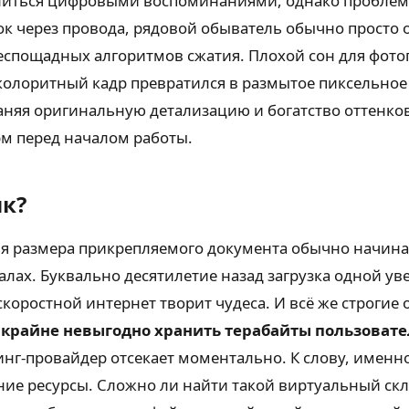
литься цифровыми воспоминаниями, однако проблема
пок через провода, рядовой обыватель обычно просто 
еспощадных алгоритмов сжатия. Плохой сон для фотог
 колоритный кадр превратился в размытое пиксельное 
няя оригинальную детализацию и богатство оттенков
м перед началом работы.
к?
ия размера прикрепляемого документа обычно начина
ах. Буквально десятилетие назад загрузка одной ув
оростной интернет творит чудеса. И всё же строгие
в крайне невыгодно хранить терабайты пользовате
инг-провайдер отсекает моментально. К слову, имен
ние ресурсы. Сложно ли найти такой виртуальный скл