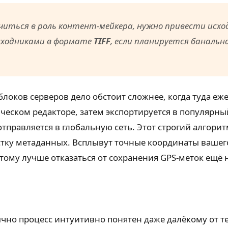
блачиться в роль контент-мейкера, нужно привести исх
сходниками в формате
TIFF
, если планируется банальн
блоков серверов дело обстоит сложнее, когда туда е
ическом редакторе, затем экспортируется в популярн
тправляется в глобальную сеть. Этот строгий алгори
истку метаданных. Всплывут точные координаты вашег
этому лучше отказаться от сохранения GPS-меток ещё 
ычно процесс интуитивно понятен даже далёкому от т