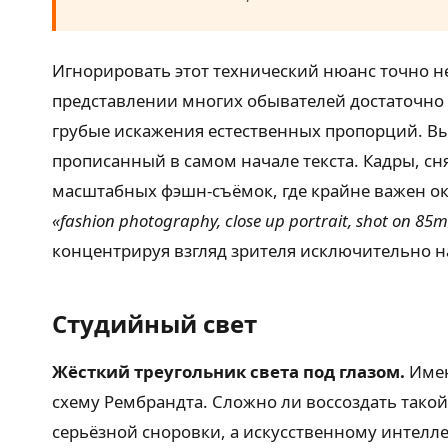
Игнорировать этот технический нюанс точно н
представлении многих обывателей достаточно
грубые искажения естественных пропорций. В
прописанный в самом начале текста. Кадры, с
масштабных фэшн-съёмок, где крайне важен окр
«fashion photography, close up portrait, shot on 85mm
концентрируя взгляд зрителя исключительно на
Студийный свет
Жёсткий треугольник света под глазом.
Имен
схему Рембрандта. Сложно ли воссоздать тако
серьёзной сноровки, а искусственному интелл