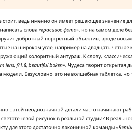
е стоит, ведь именно он имеет решающее значение дл
 написать слова
«красивое фото»
, но на самом деле б
ыручит добротный портретный объектив, вроде восьм
нятые на широком угле, например на двадцать четыре
ужающий колоритный антураж. К слову, классическая 
 lens, f/1.8, beautiful bokeh»
. Чудеса творит открытая 
 модели. Безусловно, это не волшебная таблетка, но 
но с этой неоднозначной детали часто начинают ра
й светотеневой рисунок в реальной студии? В реальн
екту для этого достаточно лаконичной команды
«Rembr