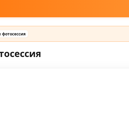
е фотосессия
тосессия