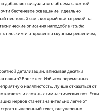
т и добавляет визуального объёма сложной
почти бестеневое освещение, идеально
ый неоновый свет, который льётся рекой на
 технические описания наподобие
«studio
теет к плоским и откровенно скучным решениям,
роятной детализации, вписывая десятки
а пальто? Вовсе нет. Избыток переменных
неприятную наляпистость. Лучше отказаться от
ло касается и сложных гимнастических поз. Если
ваших нервов станет значительно легче от
строго выверенный текст, где уверенно