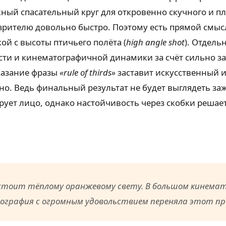
ный спасательный круг для откровенно скучного и пл
я зрителю довольно быстро. Поэтому есть прямой смы
ой с высоты птичьего полёта (
high angle shot
). Отдель
ти и кинематографичной динамики за счёт сильно зав
Указание фразы
«rule of thirds»
заставит искусственный и
бно. Ведь финальный результат не будет выглядеть за
рует лицо, однако настойчивость через скобки решае
тоит тёплому оранжевому свету. В большом кинемат
графия с огромным удовольствием переняла этот пр