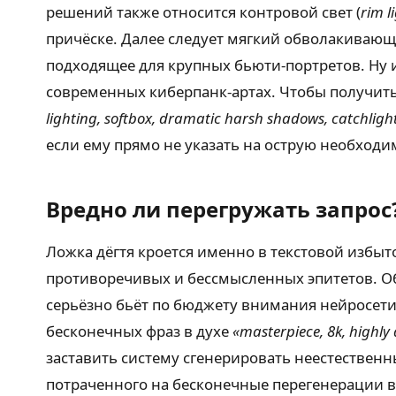
решений также относится контровой свет (
rim l
причёске. Далее следует мягкий обволакивающ
подходящее для крупных бьюти-портретов. Ну 
современных киберпанк-артах. Чтобы получит
lighting, softbox, dramatic harsh shadows, catchlight
если ему прямо не указать на острую необходи
Вредно ли перегружать запрос
Ложка дёгтя кроется именно в текстовой избы
противоречивых и бессмысленных эпитетов. Об
серьёзно бьёт по бюджету внимания нейросети,
бесконечных фраз в духе
«masterpiece, 8k, highly 
заставить систему сгенерировать неестественны
потраченного на бесконечные перегенерации в