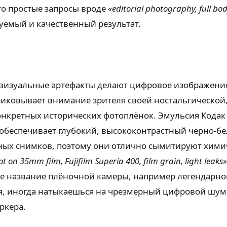
что простые запросы вроде
«editorial photography, full bod
уемый и качественный результат.
е визуальные артефакты делают цифровое изображен
иковывает внимание зрителя своей ностальгической,
онкретных исторических фотоплёнок. Эмульсия Кодак
 обеспечивает глубокий, высококонтрастный чёрно-бе
ных снимков, поэтому они отлично сымитируют химич
ot on 35mm film, Fujifilm Superia 400, film grain, light leaks»
ое название плёночной камеры, например легендарн
я, иногда натыкаешься на чрезмерный цифровой шум,
ркера.