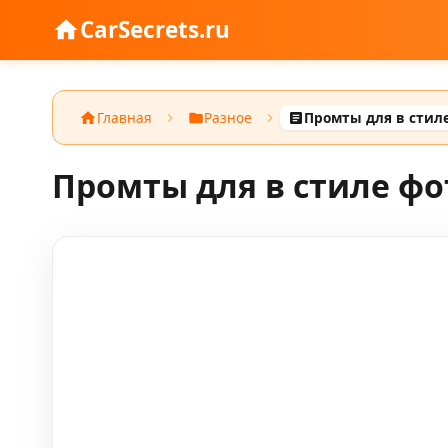
CarSecrets.ru
Главная
Разное
Промты для в стил
Промты для в стиле фо