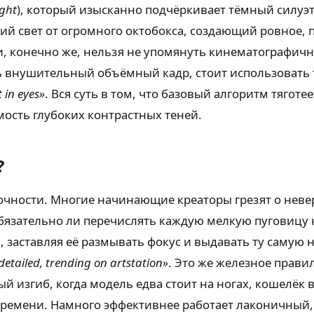
ight
), который изысканно подчёркивает тёмный силуэ
ий свет от огромного октобокса, создающий ровное, 
и, конечно же, нельзя не упомянуть кинематографичн
ь внушительный объёмный кадр, стоит использовать
 in eyes»
. Вся суть в том, что базовый алгоритм тяго
мость глубоких контрастных теней.
?
точности. Многие начинающие креаторы грезят о неве
язательно ли перечислять каждую мелкую пуговицу н
 заставляя её размывать фокус и выдавать ту самую 
detailed, trending on artstation»
. Это же железное прави
й изгиб, когда модель едва стоит на ногах, кошелёк 
ремени. Намного эффективнее работает лаконичный, 