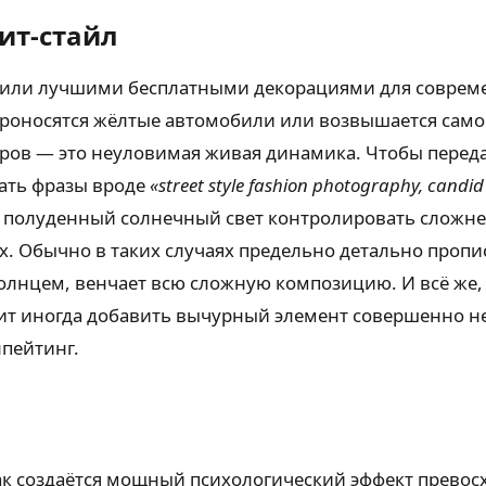
ит-стайл
жили лучшими бесплатными декорациями для соврем
проносятся жёлтые автомобили или возвышается само
дров — это неуловимая живая динамика. Чтобы перед
вать фразы вроде
«street style fashion photography, candid 
й полуденный солнечный свет контролировать сложне
х. Обычно в таких случаях предельно детально проп
лнцем, венчает всю сложную композицию. И всё же, 
ит иногда добавить вычурный элемент совершенно не
нпейтинг.
ак создаётся мощный психологический эффект превос