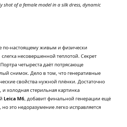
y shot of a female model in a silk dress, dynamic
ие по-настоящему живым и физически
 слегка несовершенной теплотой. Секрет
 Портра четыреста даёт потрясающе
лый снимок. Дело в том, что генеративные
еские свойства нужной плёнки. Достаточно
, и холодная стерильная картинка
ой
Leica M6
, добавит финальной генерации ещё
 но это недоразумение легко исправляется