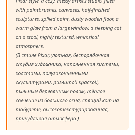
Pixar style, a cozy, messy artist’s studio, filled
with paintbrushes, canvases, half-finished
sculptures, spilled paint, dusty wooden floor, a
warm glow from a large window, a sleeping cat
on a stool, highly textured, whimsical
atmosphere.
(В стиле Pixar, уютная, беспорядочная
студия художника, наполненная кистями,
холстами, полузаконченными
скульптурами, разлитой краской,
пыльным деревянным полом, тёплое
свечение из большого окна, спящий кот на
табурете, высокотекстурированная,
причудливая атмосфера.)