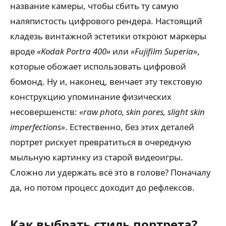
название камеры, чтобы сбить ту самую
наляпистость цифрового рендера. Настоящий
кладезь винтажной эстетики откроют маркеры
вроде
«Kodak Portra 400»
или
«Fujifilm Superia»
,
которые обожает использовать цифровой
бомонд. Ну и, наконец, венчает эту текстовую
конструкцию упоминание физических
несовершенств:
«raw photo, skin pores, slight skin
imperfections»
. Естественно, без этих деталей
портрет рискует превратиться в очередную
мыльную картинку из старой видеоигры.
Сложно ли удержать всё это в голове? Поначалу
да, но потом процесс доходит до рефлексов.
Как выбрать стиль портрета?