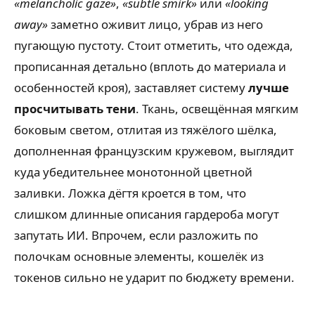
«melancholic gaze»
,
«subtle smirk»
или
«looking
away»
заметно оживит лицо, убрав из него
пугающую пустоту. Стоит отметить, что одежда,
прописанная детально (вплоть до материала и
особенностей кроя), заставляет систему
лучше
просчитывать тени
. Ткань, освещённая мягким
боковым светом, отлитая из тяжёлого шёлка,
дополненная французским кружевом, выглядит
куда убедительнее монотонной цветной
заливки. Ложка дёгтя кроется в том, что
слишком длинные описания гардероба могут
запутать ИИ. Впрочем, если разложить по
полочкам основные элементы, кошелёк из
токенов сильно не ударит по бюджету времени.