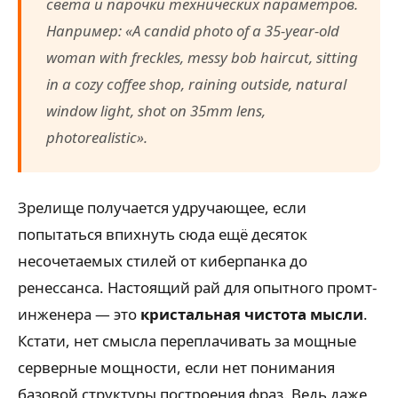
света и парочки технических параметров.
Например:
«A candid photo of a 35-year-old
woman with freckles, messy bob haircut, sitting
in a cozy coffee shop, raining outside, natural
window light, shot on 35mm lens,
photorealistic»
.
Зрелище получается удручающее, если
попытаться впихнуть сюда ещё десяток
несочетаемых стилей от киберпанка до
ренессанса. Настоящий рай для опытного промт-
инженера — это
кристальная чистота мысли
.
Кстати, нет смысла переплачивать за мощные
серверные мощности, если нет понимания
базовой структуры построения фраз. Ведь даже