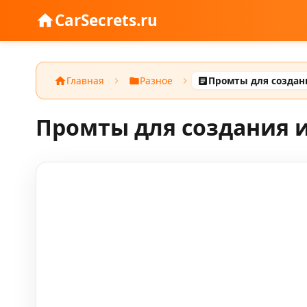
CarSecrets.ru
Главная
Разное
Промты для создания 