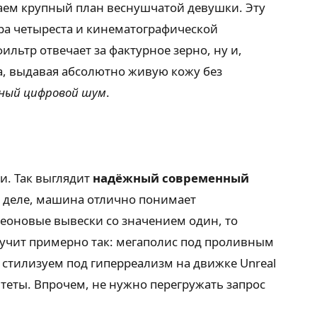
ваем крупный план веснушчатой девушки. Эту
а четыреста и кинематографической
льтр отвечает за фактурное зерно, ну и,
са, выдавая абсолютно живую кожу без
ный цифровой шум
.
и. Так выглядит
надёжный современный
 деле, машина отлично понимает
неоновые вывески со значением один, то
вучит примерно так: мегаполис под проливным
стилизуем под гиперреализм на движке Unreal
итеты. Впрочем, не нужно перегружать запрос