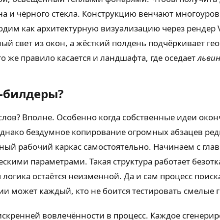
тона и чёрного стекла. Конструкцию венчают многоуро
водим как архитектурную визуализацию через рендер V
ый свет из окон, а жёсткий полдень подчёркивает г
о же правило касается и ландшафта, где оседает
львин
т-билдеры?
лов? Вполне. Особенно когда собственные идеи окон
Однако бездумное копирование огромных абзацев ред
ный рабочий каркас самостоятельно. Начинаем с глав
ескими параметрами. Такая структура работает безот
 логика остаётся неизменной. Да и сам процесс поиск
ии может каждый, кто не боится тестировать смелые 
скренней вовлечённости в процесс. Каждое сгенерир