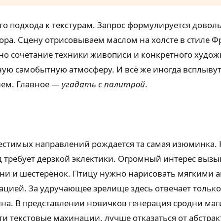
го подхода к текстурам. Запрос формулируется довол
ра. Сцену отрисовываем маслом на холсте в стиле Ф
нно сочетание техники живописи и конкретного худож
ную самобытную атмосферу. И всё же иногда всплывут
ием. Главное —
угадать с палитрой
.
естимых направлений рождается та самая изюминка. 
 требует дерзкой эклектики. Огромный интерес вызы
уни и шестерёнок. Птицу нужно нарисовать мягкими 
цией. За удручающее зрелище здесь отвечает только
на. В представлении новичков генерация сродни маги
эти текстовые махинации, лучше отказаться от абстра