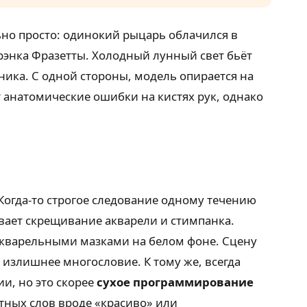
ьно просто: одинокий рыцарь облачился в
рэнка Фразетты. Холодный лунный свет бьёт
ника. С одной стороны, модель опирается на
 анатомические ошибки на кистях рук, однако
Когда-то строгое следование одному течению
вает скрещивание акварели и стимпанка.
акварельными мазками на белом фоне. Сцену
 излишнее многословие. К тому же, всегда
и, но это скорее
сухое программирование
ктных слов вроде «красиво» или