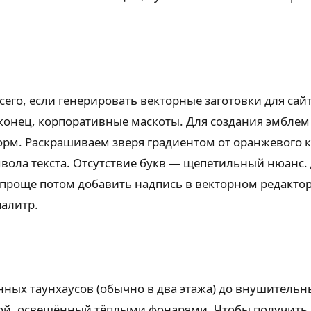
его, если генерировать векторные заготовки для сайт
наконец, корпоративные маскоты. Для создания эмбле
орм. Раскрашиваем зверя градиентом от оранжевого к
мвола текста. Отсутствие букв — щепетильный нюанс. 
проще потом добавить надпись в векторном редактор
алитр.
ных таунхаусов (обычно в два этажа) до внушитель
й, освещённый тёплыми фонарями. Чтобы получить 