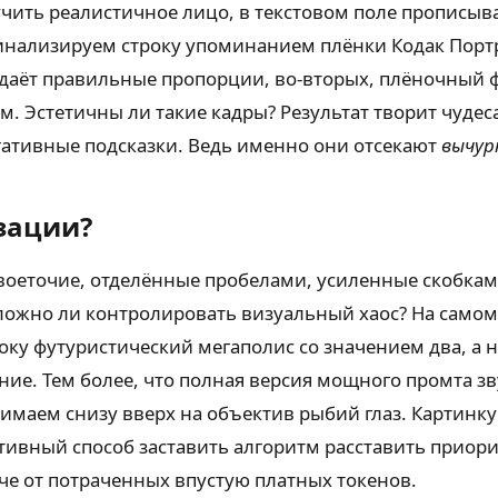
учить реалистичное лицо, в текстовом поле прописы
нализируем строку упоминанием плёнки Кодак Портр
даёт правильные пропорции, во-вторых, плёночный фи
м. Эстетичны ли такие кадры? Результат творит чуде
егативные подсказки. Ведь именно они отсекают
вычур
зации?
воеточие, отделённые пробелами, усиленные скобкам
ложно ли контролировать визуальный хаос? На самом
оку футуристический мегаполис со значением два, а 
ние. Тем более, что полная версия мощного промта з
маем снизу вверх на объектив рыбий глаз. Картинку 
ктивный способ заставить алгоритм расставить приор
че от потраченных впустую платных токенов.