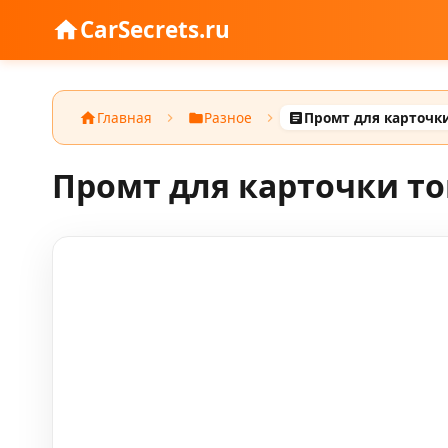
CarSecrets.ru
Главная
Разное
Промт для карточки то