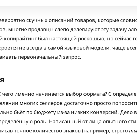
евероятно скучных описаний товаров, которые слов
гов, многие продавцы слепо делегируют эту задачу ал
ый копирайтинг был настоящей роскошью, но сейчас г
роется не всегда в самой языковой модели, чаще все
аивать первоначальный запрос.
я
С чего именно начинается выбор формата? С определе
авлении многих селлеров достаточно просто попросит
льно бьёт по бюджету из-за низких конверсий. Дело в
 определённую роль. Написанный от лица опытного ст
писав точное количество знаков (например, строго
ты