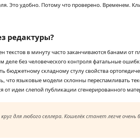
ля. Это удобно. Потому что проверено. Временем. Кл
ез редактуры?
н текстов в минуту часто заканчиваются банами от п
ом деле без человеческого контроля фатальные ошибк
ть бюджетному складному стулу свойства ортопедиче
ть, что языковые модели склонны переспамливать те
ся от идеи слепой публикации сгенерированного мате
руг для любого селлера. Кошелёк станет легче очень 