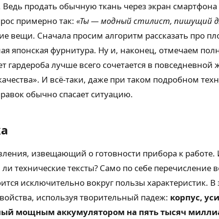
их. Ведь продать обычную ткань через экран смартфон
прос примерно так:
«Ты — модный стилист, пишущий 
ие вещи. Сначала просим алгоритм рассказать про п
я японская фурнитура. Ну и, наконец, отмечаем полно
т гардероба лучше всего сочетается в повседневной 
качества». И всё-таки, даже при таком подробном те
правок обычно спасает ситуацию.
ка
ения, извещающий о готовности прибора к работе. И
ли технические тексты? Само по себе перечисление в
оится исключительно вокруг пользы характеристик. В 
войства, используя творительный падеж:
корпус, у
ный мощным аккумулятором на пять тысяч милли