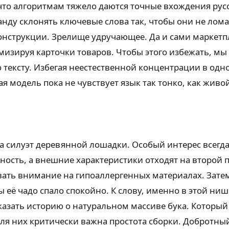
что алгоритмам тяжело даются точные вхождения русс
анду склонять ключевые слова так, чтобы они не лом
 конструкции. Зрелище удручающее. Да и сами маркет
мизируя карточки товаров. Чтобы этого избежать, м
 тексту. Избегая неестественной концентрации в одно
 модель пока не чувствует язык так тонко, как живо
а силуэт деревянной лошадки. Особый интерес всегд
ность, а внешние характеристики отходят на второй п
вать внимание на гипоаллергенных материалах. Зате
бы её чадо спало спокойно. К слову, именно в этой н
азать историю о натуральном массиве бука. Который
Для них критически важна простота сборки. Добротны