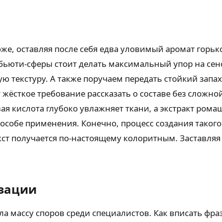
коже, оставляя после себя едва уловимый аромат горь
 бьюти-сферы стоит делать максимальный упор на сен
ю текстуру. А также поручаем передать стойкий зап
жёсткое требование рассказать о составе без сложно
ая кислота глубоко увлажняет ткани, а экстракт ро
пособе применения. Конечно, процесс создания таког
кст получается по-настоящему колоритным. Заставляя
зации
ла массу споров среди специалистов. Как вписать фр