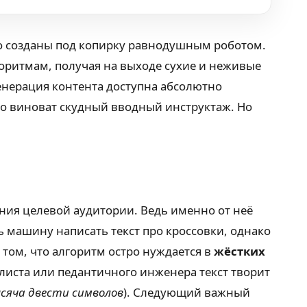
но созданы под копирку равнодушным роботом.
горитмам, получая на выходе сухие и неживые
енерация контента доступна абсолютно
го виноват скудный вводный инструктаж. Но
ния целевой аудитории. Ведь именно от неё
ь машину написать текст про кроссовки, однако
 том, что алгоритм остро нуждается в
жёстких
илиста или педантичного инженера текст творит
сяча двести символов
). Следующий важный