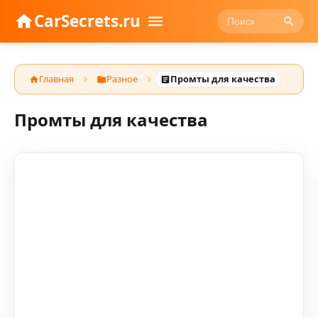
CarSecrets.ru
Главная
Разное
Промты для качества
Промты для качества