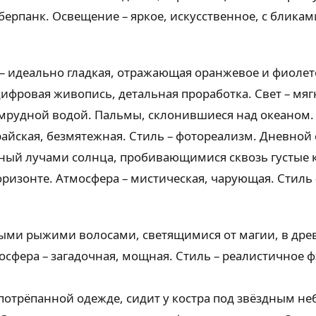
берпанк. Освещение – яркое, искусственное, с бликам
 – идеально гладкая, отражающая оранжевое и фиолет
ифровая живопись, детальная проработка. Свет – мяг
мрудной водой. Пальмы, склонившиеся над океаном. 
райская, безмятежная. Стиль – фотореализм. Дневной 
ный лучами солнца, пробивающимися сквозь густые к
ризонте. Атмосфера – мистическая, чарующая. Стиль 
ми рыжими волосами, светящимися от магии, в древн
сфера – загадочная, мощная. Стиль – реалистичное ф
 потрёпанной одежде, сидит у костра под звёздным н