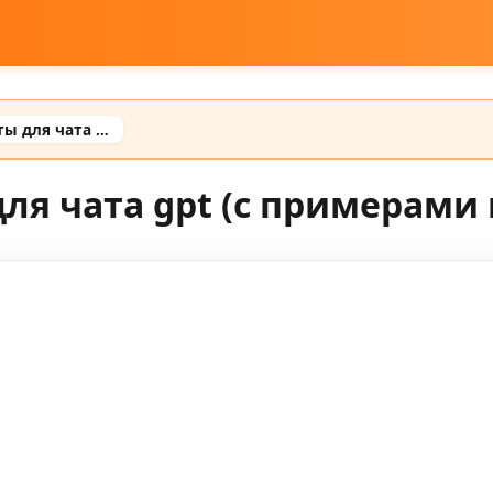
Готовые фото промты для чата gpt (с примерами готовых промтов)
ля чата gpt (с примерами