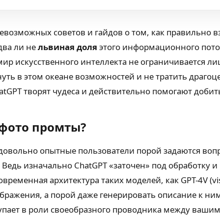
севозможных советов и гайдов о том, как правильно 
два ли не
львиная доля
этого информационного пото
мир искусственного интеллекта не ограничивается ли
нуть в этом океане возможностей и не тратить драго
hatGPT творят чудеса и действительно помогают добит
фото промты?
е довольно опытные пользователи порой задаются вопр
едь изначально ChatGPT «заточен» под обработку и г
современная архитектура таких моделей, как GPT-4V (v
ображения, а порой даже генерировать описание к ни
тупает в роли своеобразного проводника между ваши