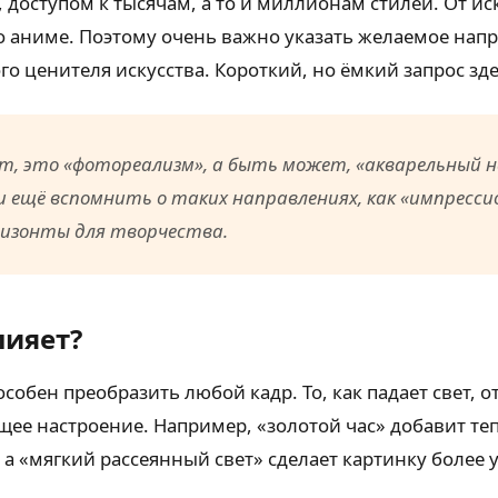
, доступом к тысячам, а то и миллионам стилей. От и
о аниме. Поэтому очень важно указать желаемое нап
го ценителя искусства. Короткий, но ёмкий запрос зд
, это «фотореализм», а быть может, «акварельный на
ли ещё вспомнить о таких направлениях, как «импресси
ризонты для творчества.
лияет?
бен преобразить любой кадр. То, как падает свет, от
бщее настроение. Например, «золотой час» добавит т
 а «мягкий рассеянный свет» сделает картинку боле