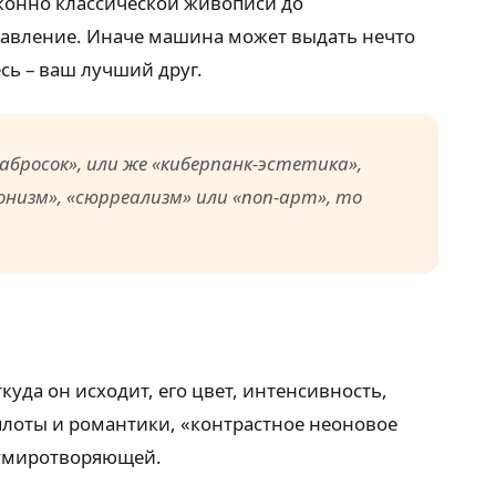
сконно классической живописи до
равление. Иначе машина может выдать нечто
есь – ваш лучший друг.
бросок», или же «киберпанк-эстетика»,
онизм», «сюрреализм» или «поп-арт», то
куда он исходит, его цвет, интенсивность,
еплоты и романтики, «контрастное неоновое
е умиротворяющей.