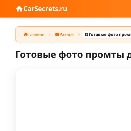
CarSecrets.ru
Главная
Разное
Готовые фото промты д