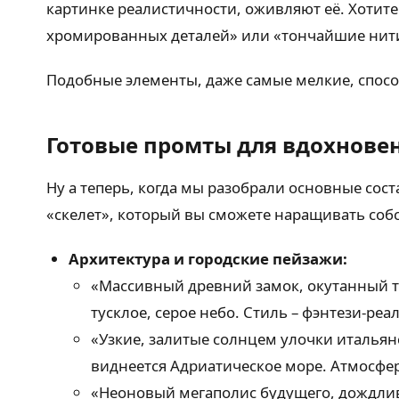
картинке реалистичности, оживляют её. Хотите 
хромированных деталей» или «тончайшие нити 
Подобные элементы, даже самые мелкие, спосо
Готовые промты для вдохнове
Ну а теперь, когда мы разобрали основные со
«скелет», который вы сможете наращивать со
Архитектура и городские пейзажи:
«Массивный древний замок, окутанный т
тусклое, серое небо. Стиль – фэнтези-ре
«Узкие, залитые солнцем улочки итальян
виднеется Адриатическое море. Атмосфер
«Неоновый мегаполис будущего, дождлив