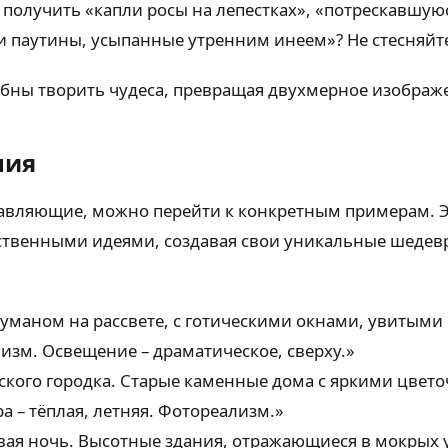
получить «капли росы на лепестках», «потрескавшуюся
паутины, усыпанные утренним инеем»? Не стесняйтес
бны творить чудеса, превращая двухмерное изображе
ния
ставляющие, можно перейти к конкретным примерам. Э
бственными идеями, создавая свои уникальные шедев
уманом на рассвете, с готическими окнами, увитыми
ализм. Освещение – драматическое, сверху.»
ского городка. Старые каменные дома с яркими цвет
а – тёплая, летняя. Фотореализм.»
ая ночь. Высотные здания, отражающиеся в мокрых 