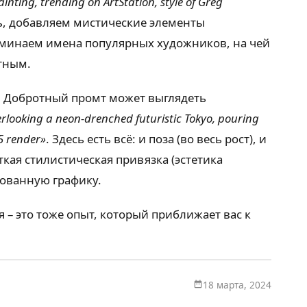
ainting, trending on ArtStation, style of Greg
ть, добавляем мистические элементы
упоминаем имена популярных художников, на чей
итным.
жа. Добротный промт может выглядеть
verlooking a neon-drenched futuristic Tokyo, pouring
 5 render»
. Здесь есть всё: и поза (во весь рост), и
кая стилистическая привязка (эстетика
рованную графику.
– это тоже опыт, который приближает вас к
18 марта, 2024