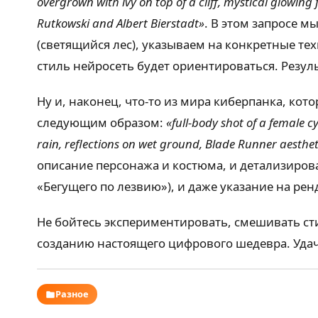
overgrown with ivy on top of a cliff, mystical glowing 
Rutkowski and Albert Bierstadt»
. В этом запросе м
(светящийся лес), указываем на конкретные те
стиль нейросеть будет ориентироваться. Резул
Ну и, наконец, что-то из мира киберпанка, ко
следующим образом:
«full-body shot of a female c
rain, reflections on wet ground, Blade Runner aestheti
описание персонажа и костюма, и детализирова
«Бегущего по лезвию»), и даже указание на ре
Не бойтесь экспериментировать, смешивать сти
созданию настоящего цифрового шедевра. Удач
Разное