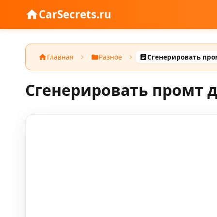
CarSecrets.ru
Главная
Разное
Сгенерировать промт д