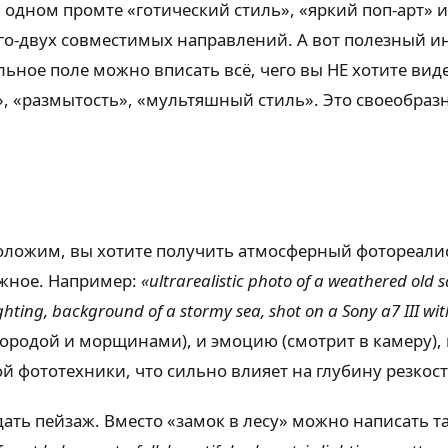
дном промте «готический стиль», «яркий поп-арт» 
о-двух совместимых направлений. А вот полезный инс
альное поле можно вписать всё, чего вы НЕ хотите ви
 «размытость», «мультяшный стиль». Это своеобразн
положим, вы хотите получить атмосферный фотореалис
ожное. Например:
«ultrarealistic photo of a weathered old sa
ghting, background of a stormy sea, shot on a Sony a7 III wi
ородой и морщинами), и эмоцию (смотрит в камеру), 
 фототехники, что сильно влияет на глубину резкост
дать пейзаж. Вместо «замок в лесу» можно написать т