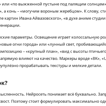
с» или «по выжженной пустыне под палящим солнцем».
 а конь – «могучим вороным жеребцом». К слову, сти
 картин Ивана Айвазовского», «в духе аниме студии 
генерации.
еские параметры. Освещение играет колоссальную рол
еоновые огни города» или «лунный свет, пробивающий
композицию – «крупный план», «вид с высоты птичьего
апрямую влияют на качество. Маркеры вроде «8K», «Un
упулёзно прорабатывать текстуры и мелкие детали.
ок?
ысленность. Нейросеть понимает всё буквально. Запр
 хвост. Поэтому стоит формулировать максимально о