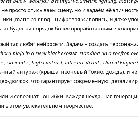
forest below, waterfall, beautiful volumetric lighting, matte p
ы не просто описываем сцену, но и задаём её эпичнос
хники (matte painting – цифровая живопись) и даже 
ьтат будет на порядок более проработанным и колор
торый так любят нейросети. Задача – создать персона
yborg ninja in a sleek black exosuit, standing on a rooftop o
c, cinematic, high contrast, intricate details, Unreal Engine
нный антураж (крыша, неоновый Токио, дождь), и чёт
ндер-движок, что гарантирует современную, детализи
ли и совершать ошибки. Каждая неудачная генерация 
и в этом увлекательном творчестве.