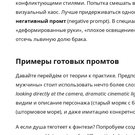
конфликтующими стилями. Попытка смешать в о
визуальный хаос. Лучше придерживаться одног
негативный промт
(negative prompt). В специ
«деформированные руки», «плохое освещение»,
отсечь львиную долю брака.
Примеры готовых промтов
Давайте перейдём от теории к практике. Пред
мужчины» стоит использовать нечто более сл
looking directly at the camera, dramatic cinematic li
видим и описание персонажа (старый моряк с б
(штормовое море), и даже имитацию конкретной
А если душа тяготеет к фэнтези? Попробуем соз