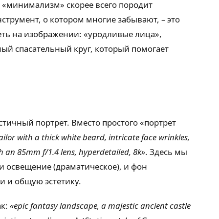
и «минимализм» скорее всего породит
трумент, о котором многие забывают, – это
деть на изображении: «уродливые лица»,
ый спасательный круг, который помогает
тичный портрет. Вместо простого «портрет
ilor with a thick white beard, intricate face wrinkles,
th an 85mm f/1.4 lens, hyperdetailed, 8k»
. Здесь мы
и освещение (драматическое), и фон
и и общую эстетику.
ак:
«epic fantasy landscape, a majestic ancient castle