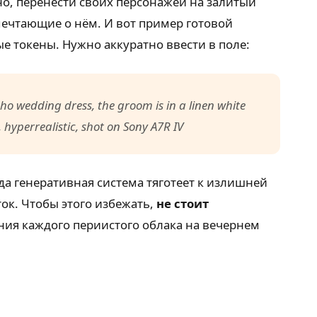
но, перенести своих персонажей на залитый
мечтающие о нём. И вот пример готовой
е токены. Нужно аккуратно ввести в поле:
ho wedding dress, the groom is in a linen white
hyperrealistic, shot on Sony A7R IV
да генеративная система тяготеет к излишней
ок. Чтобы этого избежать,
не стоит
ания каждого периистого облака на вечернем