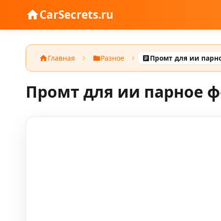
CarSecrets.ru
Главная
Разное
Промт для ии парное ф