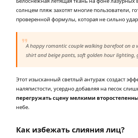
Белоснежная летящая ткань на фоне лазурных в
солнцем пляж захотят многие пользователи, г
проверенной формулы, которая не сильно удари
A happy romantic couple walking barefoot on a wh
shirt and beige pants, soft golden hour lighting
Этот изысканный светлый антураж создаст эффе
наляпистости, усердно добавляя на песок слиш
перегружать сцену мелкими второстепенн
небе.
Как избежать слияния лиц?