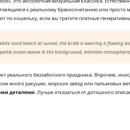
олн. Это абсолютная визуальная классика. Естествен
отовящиеся к реальному бракосочетанию или просто 
т по кошельку, если вы тратите платные генеративны
ite sand beach at sunset, the bride is wearing a flowing bo
, gentle ocean waves in the background, intimate atmosphere, 
кт реального беззаботного праздника. Впрочем, иног
ком много ракушек, морских звёзд или пальмовых вет
ыми деталями
. Лучше отказаться от дотошного опис