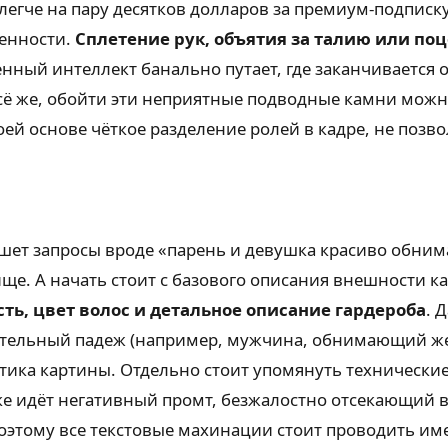
легче на пару десятков долларов за премиум-подписку
бенности.
Сплетение рук, объятия за талию или по
енный интеллект банально путает, где заканчивается 
всё же, обойти эти неприятные подводные камни мож
ей основе чёткое разделение ролей в кадре, не позво
ишет запросы вроде «парень и девушка красиво обним
ще. А начать стоит с базового описания внешности ка
ть, цвет волос и детальное описание гардероба
. 
рительный падеж (например, мужчина, обнимающий 
тика картины. Отдельно стоит упомянуть технически
ке идёт негативный промт, безжалостно отсекающий в
этому все текстовые махинации стоит проводить имен