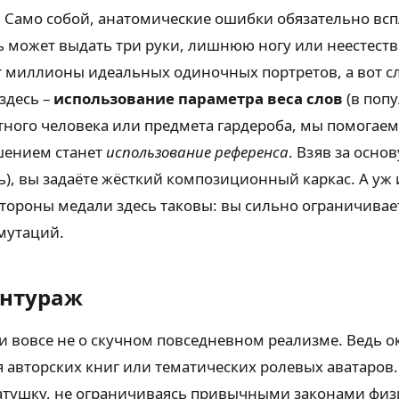
Само собой, анатомические ошибки обязательно вспл
ь может выдать три руки, лишнюю ногу или неестеств
т миллионы идеальных одиночных портретов, а вот 
здесь –
использование параметра веса слов
(в попу
ного человека или предмета гардероба, мы помогаем 
ешением станет
использование референса
. Взяв за осн
ясь), вы задаёте жёсткий композиционный каркас. А у
е стороны медали здесь таковы: вы сильно ограничив
мутаций.
антураж
ли вовсе не о скучном повседневном реализме. Ведь 
 авторских книг или тематических ролевых аватаров.
катушку, не ограничиваясь привычными законами фи