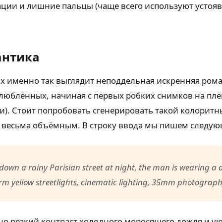
ации и лишние пальцы (чаще всего используют устоя
антика
х именно так выглядит неподдельная искренняя рома
юблённых, начиная с первых робких снимков на плён
и). Стоит попробовать сгенерировать такой колорит
ет весьма объёмным. В строку ввода мы пишем следую
own a rainy Parisian street at night, the man is wearing a 
arm yellow streetlights, cinematic lighting, 35mm photography
но резкий контраст холодного моросящего дождя и у