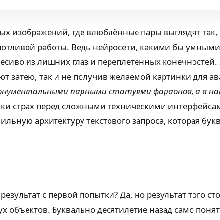
ых изображений, где влюблённые пары выглядят так,
опотливой работы. Ведь нейросети, какими бы умными
месиво из лишних глаз и переплетённых конечностей.
т затею, так и не получив желаемой картинки для ав
онументальными парными статуями фараонов, а в на
аки страх перед сложными техническими интерфейсам
льную архитектуру текстового запроса, которая бук
зультат с первой попытки? Да, но результат того ст
х объектов. Буквально десятилетие назад само понят