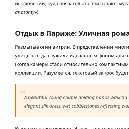
исключений, куда обязательно вписывают мут
anatomy»
).
Отдых в Париже: Уличная ром
Размытые огни витрин. В представлении многи
улицы всегда служили идеальным фоном для вл
(когда камеры стали относительно компактным
коллекции. Разумеется, текстовый запрос буд
A beautiful young couple holding hands walking d
elegant silk dress, wet cobblestones reflecting w
Выглядит впечатляюще. И здесь солирует имен