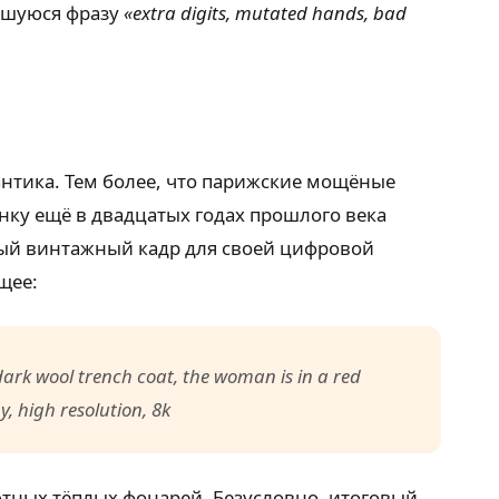
вшуюся фразу
«extra digits, mutated hands, bad
нтика. Тем более, что парижские мощёные
ку ещё в двадцатых годах прошлого века
ный винтажный кадр для своей цифровой
щее:
dark wool trench coat, the woman is in a red
, high resolution, 8k
ютных тёплых фонарей. Безусловно, итоговый