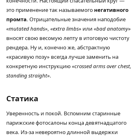
конечности. Настоящий спасательный круг —
это применение так называемого
негативного
промта
. Отрицательные значения наподобие
«mutated hands»
,
«extra limbs»
или
«bad anatomy»
вносят свою весомую лепту в итоговую чистоту
рендера. Ну и, конечно же, абстрактную
«красивую позу» всегда лучше заменить на
конкретную инструкцию
«crossed arms over chest,
standing straight»
.
Статика
Уверенность и покой. Вспомним старинные
парижские фотосалоны конца девятнадцатого
века. Из-за невероятно длинной выдержки