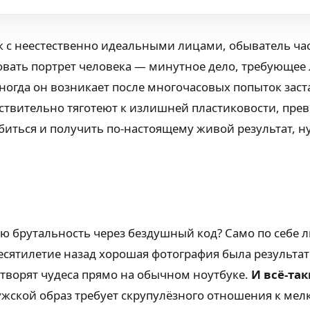
ок с неестественно идеальными лицами, обыватель ча
вать портрет человека — минутное дело, требующее л
, иногда он возникает после многочасовых попыток за
йствительно тяготеют к излишней пластиковости, пре
биться и получить по-настоящему живой результат, 
ную брутальность через бездушный код? Само по себе
 десятилетие назад хорошая фотография была резуль
 творят чудеса прямо на обычном ноутбуке.
И всё-так
жской образ требует скрупулёзного отношения к ме