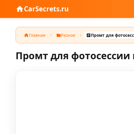
CarSecrets.ru
Главная
Разное
Промт для фотосессии