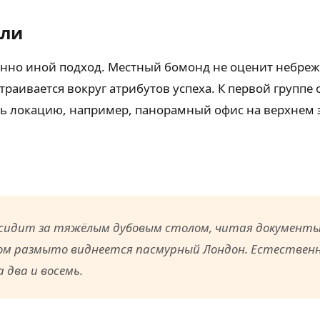
али
шенно иной подход. Местный бомонд не оценит небреж
раивается вокруг атрибутов успеха. К первой группе
ь локацию, например, панорамный офис на верхнем эт
идит за тяжёлым дубовым столом, читая документы.
ом размыто виднеется пасмурный Лондон. Естественно
 два и восемь.