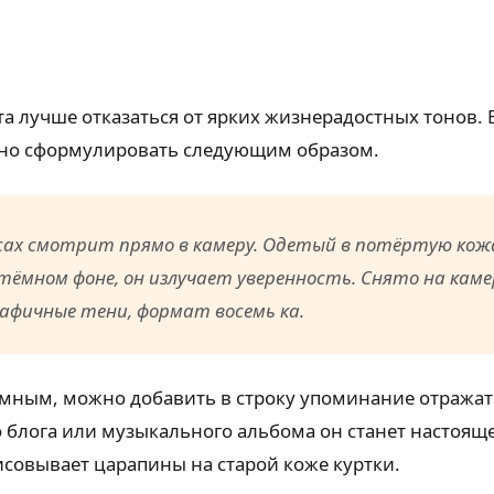
та лучше отказаться от ярких жизнерадостных тонов.
жно сформулировать следующим образом.
лосах смотрит прямо в камеру. Одетый в потёртую ко
тёмном фоне, он излучает уверенность. Снято на кам
афичные тени, формат восемь ка.
ёмным, можно добавить в строку упоминание отражате
го блога или музыкального альбома он станет настоя
исовывает царапины на старой коже куртки.