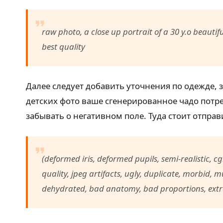
raw photo, a close up portrait of a 30 y.o beauti
best quality
Далее следует добавить уточнения по одежде, 
детских фото ваше сгенерированное чадо потре
забывать о негативном поле. Туда стоит отпра
(deformed iris, deformed pupils, semi-realistic, cg
quality, jpeg artifacts, ugly, duplicate, morbid,
dehydrated, bad anatomy, bad proportions, extra 