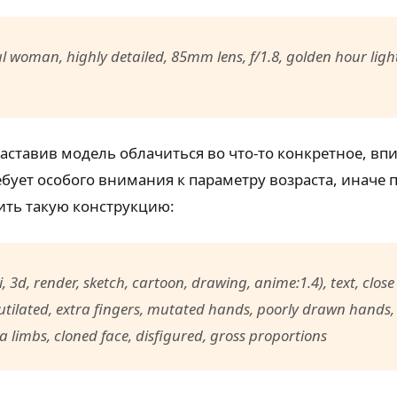
ful woman, highly detailed, 85mm lens, f/1.8, golden hour ligh
заставив модель облачиться во что-то конкретное, вп
бует особого внимания к параметру возраста, иначе п
вить такую конструкцию:
i, 3d, render, sketch, cartoon, drawing, anime:1.4), text, clos
 mutilated, extra fingers, mutated hands, poorly drawn hands
limbs, cloned face, disfigured, gross proportions