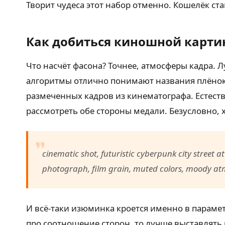
Творит чудеса этот набор отменно. Кошелёк ст
Как добиться киношной карти
Что насчёт фасона? Точнее, атмосферы кадра.
алгоритмы отлично понимают названия плёнок 
размеченных кадров из кинематографа. Естест
рассмотреть обе стороны медали. Безусловно, 
cinematic shot, futuristic cyberpunk city street a
photograph, film grain, muted colors, moody atmo
И всё-таки изюминка кроется именно в параме
про соотношение сторон, то лучше выставлят