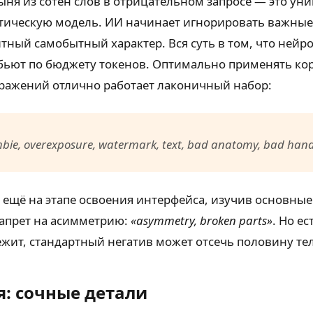
тыня из сотен слов в отрицательном запросе — это ун
ическую модель. ИИ начинает игнорировать важные а
тный самобытный характер. Вся суть в том, что ней
о бьют по бюджету токенов. Оптимально применять ко
бражений отлично работает лаконичный набор:
ombie, overexposure, watermark, text, bad anatomy, bad hand
ещё на этапе освоения интерфейса, изучив основные 
запрет на асимметрию:
«asymmetry, broken parts»
. Но е
лежит, стандартный негатив может отсечь половину тел
: сочные детали