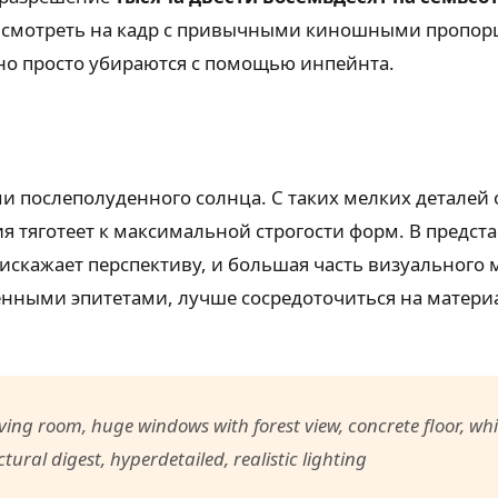
 смотреть на кадр с привычными киношными пропорц
но просто убираются с помощью инпейнта.
ми послеполуденного солнца. С таких мелких деталей
я тяготеет к максимальной строгости форм. В предст
искажает перспективу, и большая часть визуального 
нными эпитетами, лучше сосредоточиться на материал
ng room, huge windows with forest view, concrete floor, white
ural digest, hyperdetailed, realistic lighting