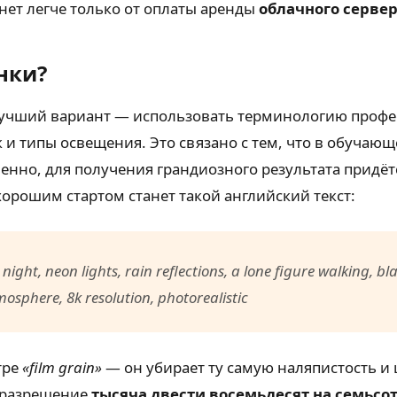
анет легче только от оплаты аренды
облачного серве
нки?
 Лучший вариант — использовать терминологию профе
и типы освещения. Это связано с тем, что в обучаю
венно, для получения грандиозного результата придё
хорошим стартом станет такой английский текст:
t night, neon lights, rain reflections, a lone figure walking,
sphere, 8k resolution, photorealistic
тре
«film grain»
— он убирает ту самую наляпистость и
ь разрешение
тысяча двести восемьдесят на семьсо