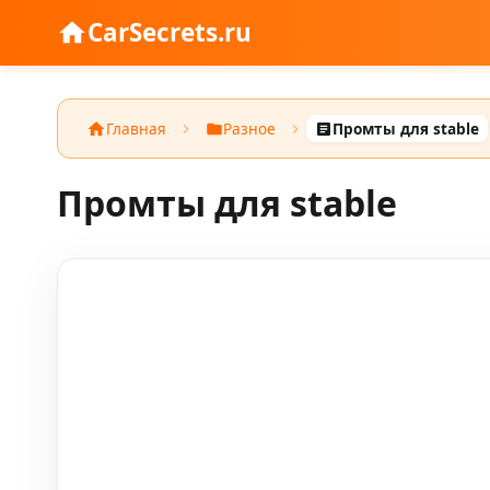
CarSecrets.ru
Главная
Разное
Промты для stable
Промты для stable