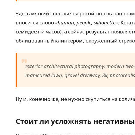
Здесь мягкий свет льётся рекой сквозь панора
вносится слово
«human, people, silhouette»
. Кста
семидесяти часов), а сейчас результат появляет
облицованный клинкером, окружённый стриже
exterior architectural photography, modern two-s
manicured lawn, gravel driveway, 8k, photorealis
Ну и, конечно же, не нужно скупиться на коли
Стоит ли усложнять негативны