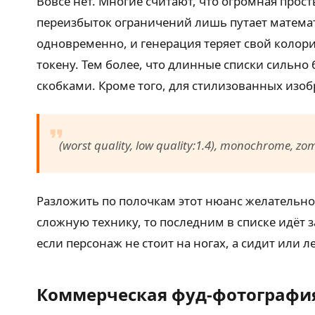
Вовсе нет. Многие считают, что огромная прос
переизбыток ограничений лишь путает математ
одновременно, и генерация теряет свой колори
токену. Тем более, что длинные списки сильн
скобками. Кроме того, для стилизованных изо
(worst quality, low quality:1.4), monochrome, z
Разложить по полочкам этот нюанс желательно 
сложную технику, то последним в списке идёт 
если персонаж не стоит на ногах, а сидит или 
Коммерческая фуд-фотография