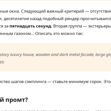
мные окна. Следующий важный критерий — отсутствие 
ти, десятилетие назад подобный рендер просчитывался
ся за
пятнадцать секунд
. Вторая группа — экстерье
нным газоном… Описать это можно так:
tory luxury house, wooden and dark metal facade, large glass 
tic
чество шагов сэмплинга — ставьте минимум сорок. Эт
й промт?