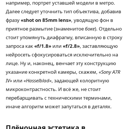
например, портрет уставшей модели в метро.
Далее следует уточнить тип объектива, добавив
фразу
«shot on 85mm lens»
, уводящую фон в
приятное размытие (знаменитое
боке
). Отдельно
стоит упомянуть диафрагму, вписанную в строку
запроса как
«f/1.8»
или
«f/2.8»
, заставляющую
нейросеть сфокусироваться исключительно на
лице. Ну и, наконец, венчает эту конструкцию
указание конкретной камеры, скажем,
«Sony A7R
IV»
или
«Hasselblad»
, задающей колоритную
микроконтрастность. И всё же, не стоит
перебарщивать с техническими терминами,
иначе алгоритм может запутаться в деталях.
Плёночная эстетика в