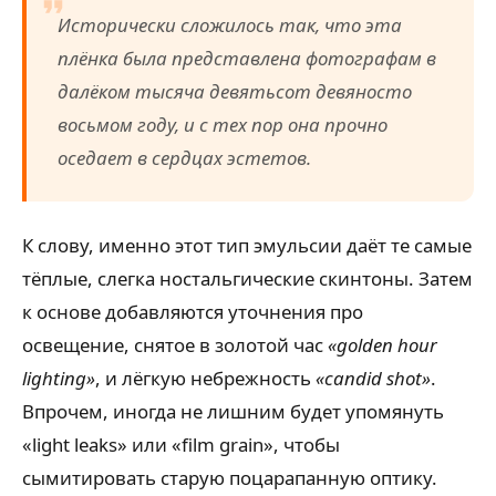
Исторически сложилось так, что эта
плёнка была представлена фотографам в
далёком тысяча девятьсот девяносто
восьмом году, и с тех пор она прочно
оседает в сердцах эстетов.
К слову, именно этот тип эмульсии даёт те самые
тёплые, слегка ностальгические скинтоны. Затем
к основе добавляются уточнения про
освещение, снятое в золотой час
«golden hour
lighting»
, и лёгкую небрежность
«candid shot»
.
Впрочем, иногда не лишним будет упомянуть
«light leaks» или «film grain», чтобы
сымитировать старую поцарапанную оптику.