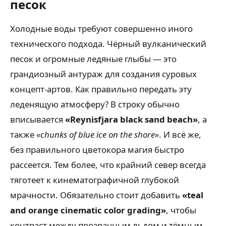
песок
Холодные воды требуют совершенно иного
технического подхода. Чёрный вулканический
песок и огромные ледяные глыбы — это
грандиозный антураж для создания суровых
концепт-артов. Как правильно передать эту
леденящую атмосферу? В строку обычно
вписывается
«Reynisfjara black sand beach»
, а
также
«chunks of blue ice on the shore»
. И всё же,
без правильного цветокора магия быстро
рассеется. Тем более, что крайний север всегда
тяготеет к кинематографичной глубокой
мрачности. Обязательно стоит добавить
«teal
and orange cinematic color grading»
, чтобы
контраст между прозрачным льдом и тёмным