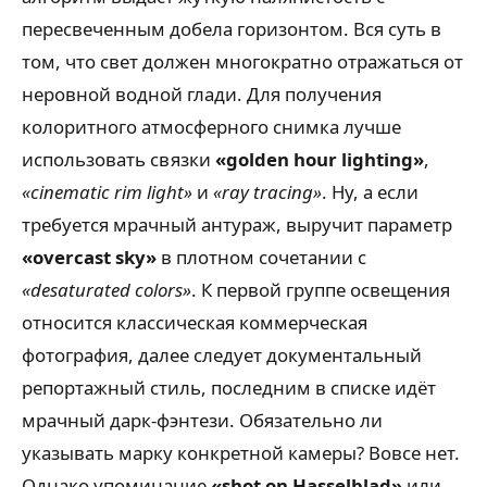
пересвеченным добела горизонтом. Вся суть в
том, что свет должен многократно отражаться от
неровной водной глади. Для получения
колоритного атмосферного снимка лучше
использовать связки
«golden hour lighting»
,
«cinematic rim light»
и
«ray tracing»
. Ну, а если
требуется мрачный антураж, выручит параметр
«overcast sky»
в плотном сочетании с
«desaturated colors»
. К первой группе освещения
относится классическая коммерческая
фотография, далее следует документальный
репортажный стиль, последним в списке идёт
мрачный дарк-фэнтези. Обязательно ли
указывать марку конкретной камеры? Вовсе нет.
Однако упоминание
«shot on Hasselblad»
или