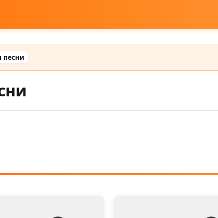
я песни
сни