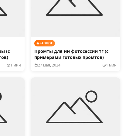
РАЗНОЕ
ы (с
Промты для ии фотосессии тг (с
тов)
примерами готовых промтов)
1 мин
27 мая, 2024
1 мин