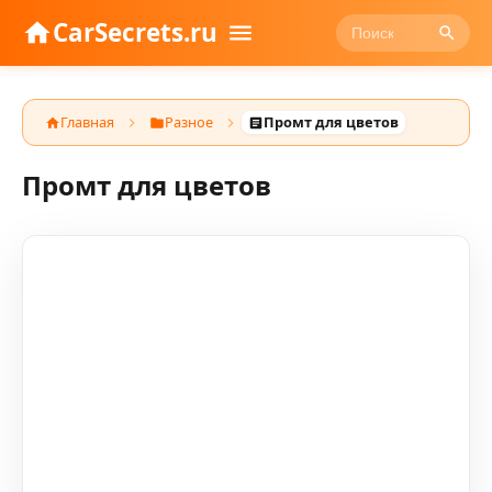
CarSecrets.ru
Главная
Разное
Промт для цветов
Промт для цветов